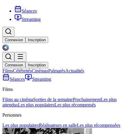
Séances
Streaming
Connexion
Inscription
Connexion
Inscription
Films
Célébrités
Cinémas
Palmarès
Actualités
Séances
Streaming
Films
Films au cinéma
Sorties de la semaine
Prochainement
Les plus
attendus
Les plus populaires
Les plus récompensés
Personnes
Les plus populaires
Réalisateurs en salle
Les plus récompensées