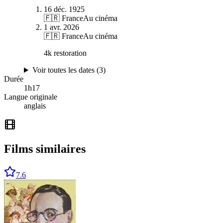
16 déc. 1925
🇫🇷 France
Au cinéma
1 avr. 2026
🇫🇷 France
Au cinéma
4k restoration
Voir toutes les dates (
3
)
Durée
1
h
17
Langue originale
anglais
Films similaires
7.6