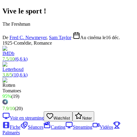
Vive le sport !
The Freshman
De
Fred C. Newmeyer
,
Sam Taylor
·
Au cinéma le
16 déc.
1925
·
Comédie, Romance
7.5
/
10
(
6,6 k
)
3.8
/
5
(
10,6 k
)
95%
(
19
)
7.9
/
10
(
20
)
Voir en streaming
Watchlist
Noter
Fiche
Séances
Casting
Streaming
Vidéos
Palmarès