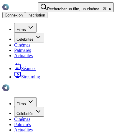
Rechercher un film, un cinéma...
K
Connexion
Inscription
Films
Célébrités
Cinémas
Palmarès
Actualités
Séances
Streaming
Films
Célébrités
Cinémas
Palmarès
Actualités