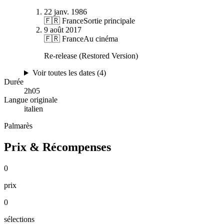
22 janv. 1986
🇫🇷 France
Sortie principale
9 août 2017
🇫🇷 France
Au cinéma
Re-release (Restored Version)
Voir toutes les dates (
4
)
Durée
2
h
05
Langue originale
italien
Palmarès
Prix & Récompenses
0
prix
0
sélections