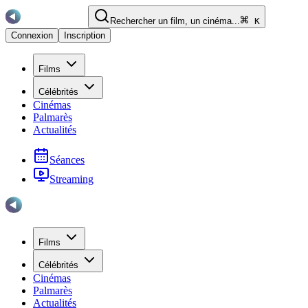
Rechercher un film, un cinéma...
K
Connexion
Inscription
Films
Célébrités
Cinémas
Palmarès
Actualités
Séances
Streaming
Films
Célébrités
Cinémas
Palmarès
Actualités