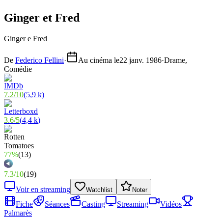
Ginger et Fred
Ginger e Fred
De
Federico Fellini
·
Au cinéma le
22 janv. 1986
·
Drame,
Comédie
7.2
/
10
(
5,9 k
)
3.6
/
5
(
4,4 k
)
77%
(
13
)
7.3
/
10
(
19
)
Voir en streaming
Watchlist
Noter
Fiche
Séances
Casting
Streaming
Vidéos
Palmarès