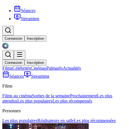
Séances
Streaming
Connexion
Inscription
Connexion
Inscription
Films
Célébrités
Cinémas
Palmarès
Actualités
Séances
Streaming
Films
Films au cinéma
Sorties de la semaine
Prochainement
Les plus
attendus
Les plus populaires
Les plus récompensés
Personnes
Les plus populaires
Réalisateurs en salle
Les plus récompensées