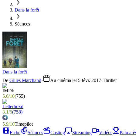
Dans la forêt
Séances
Dans la forêt
De
Gilles Marchand
·
Au cinéma le
15 févr. 2017
·
Thriller
5.6
/
10
(
755
)
3.1
/
5
(
758
)
5.9
/
10
Timepilot
Fiche
Séances
Casting
Streaming
Vidéos
Palmarè