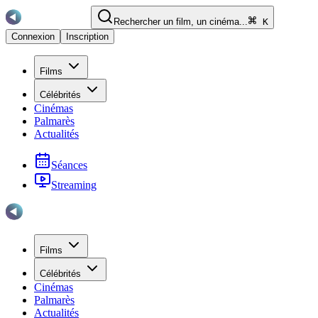
Rechercher un film, un cinéma...
K
Connexion
Inscription
Films
Célébrités
Cinémas
Palmarès
Actualités
Séances
Streaming
Films
Célébrités
Cinémas
Palmarès
Actualités