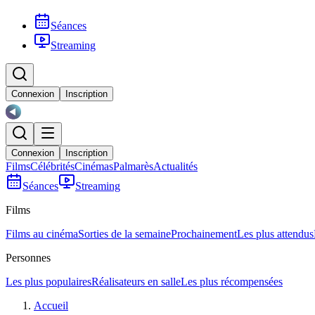
Séances
Streaming
Connexion
Inscription
Connexion
Inscription
Films
Célébrités
Cinémas
Palmarès
Actualités
Séances
Streaming
Films
Films au cinéma
Sorties de la semaine
Prochainement
Les plus attendus
Personnes
Les plus populaires
Réalisateurs en salle
Les plus récompensées
Accueil