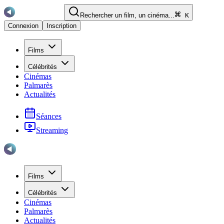
Rechercher un film, un cinéma...
K
Connexion
Inscription
Films
Célébrités
Cinémas
Palmarès
Actualités
Séances
Streaming
Films
Célébrités
Cinémas
Palmarès
Actualités