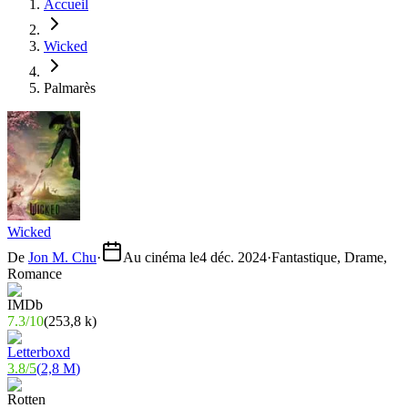
Accueil
Wicked
Palmarès
Wicked
De
Jon M. Chu
·
Au cinéma le
4 déc. 2024
·
Fantastique, Drame,
Romance
7.3
/
10
(
253,8 k
)
3.8
/
5
(
2,8 M
)