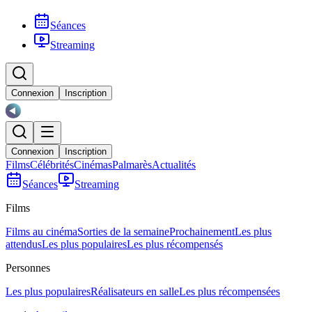
Séances
Streaming
Connexion
Inscription
Connexion
Inscription
Films
Célébrités
Cinémas
Palmarès
Actualités
Séances
Streaming
Films
Films au cinéma
Sorties de la semaine
Prochainement
Les plus
attendus
Les plus populaires
Les plus récompensés
Personnes
Les plus populaires
Réalisateurs en salle
Les plus récompensées