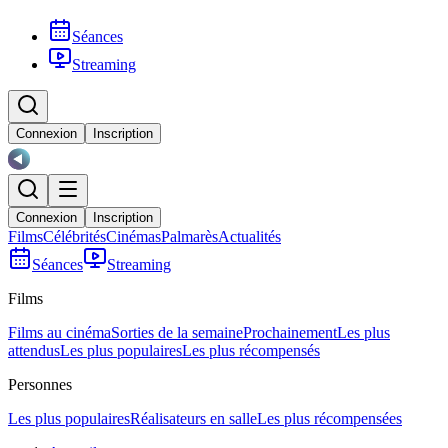
Séances
Streaming
Connexion
Inscription
Connexion
Inscription
Films
Célébrités
Cinémas
Palmarès
Actualités
Séances
Streaming
Films
Films au cinéma
Sorties de la semaine
Prochainement
Les plus
attendus
Les plus populaires
Les plus récompensés
Personnes
Les plus populaires
Réalisateurs en salle
Les plus récompensées