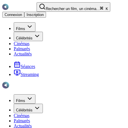
Rechercher un film, un cinéma...
K
Connexion
Inscription
Films
Célébrités
Cinémas
Palmarès
Actualités
Séances
Streaming
Films
Célébrités
Cinémas
Palmarès
Actualités