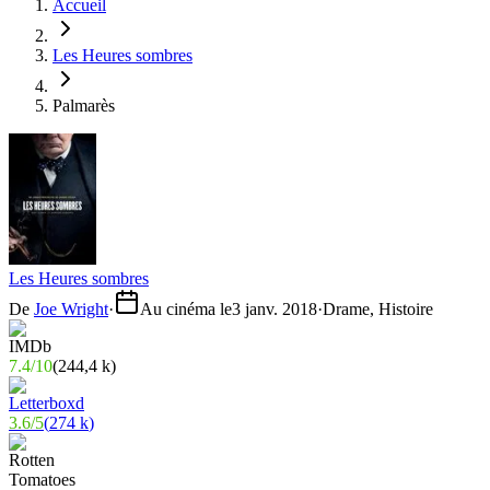
Accueil
Les Heures sombres
Palmarès
Les Heures sombres
De
Joe Wright
·
Au cinéma le
3 janv. 2018
·
Drame, Histoire
7.4
/
10
(
244,4 k
)
3.6
/
5
(
274 k
)