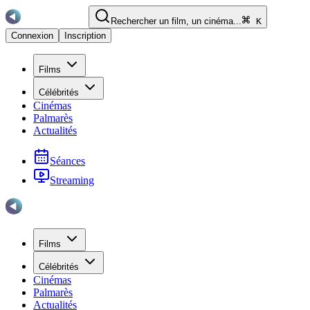
Rechercher un film, un cinéma...
K
Connexion
Inscription
Films
Célébrités
Cinémas
Palmarès
Actualités
Séances
Streaming
Films
Célébrités
Cinémas
Palmarès
Actualités