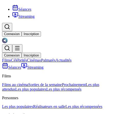
Séances
Streaming
Connexion
Inscription
Connexion
Inscription
Films
Célébrités
Cinémas
Palmarès
Actualités
Séances
Streaming
Films
Films au cinéma
Sorties de la semaine
Prochainement
Les plus
attendus
Les plus populaires
Les plus récompensés
Personnes
Les plus populaires
Réalisateurs en salle
Les plus récompensées