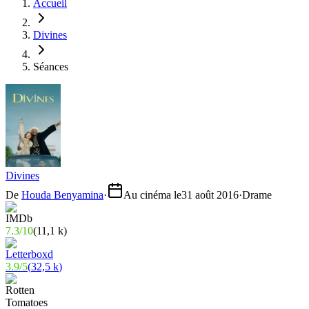
Accueil
Divines
Séances
Divines
De
Houda Benyamina
·
Au cinéma le
31 août 2016
·
Drame
7.3
/
10
(
11,1 k
)
3.9
/
5
(
32,5 k
)