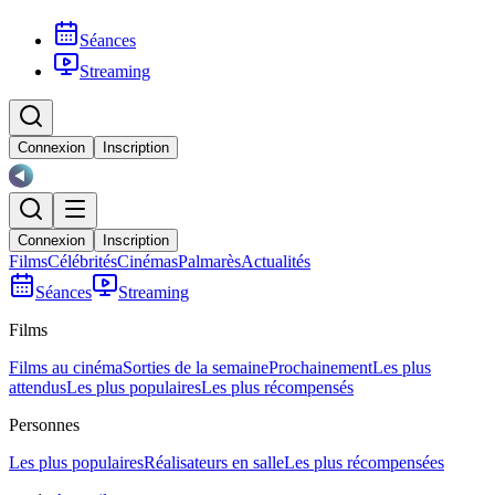
Séances
Streaming
Connexion
Inscription
Connexion
Inscription
Films
Célébrités
Cinémas
Palmarès
Actualités
Séances
Streaming
Films
Films au cinéma
Sorties de la semaine
Prochainement
Les plus
attendus
Les plus populaires
Les plus récompensés
Personnes
Les plus populaires
Réalisateurs en salle
Les plus récompensées