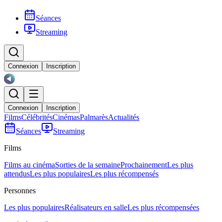
Séances
Streaming
Connexion
Inscription
Connexion
Inscription
Films
Célébrités
Cinémas
Palmarès
Actualités
Séances
Streaming
Films
Films au cinéma
Sorties de la semaine
Prochainement
Les plus
attendus
Les plus populaires
Les plus récompensés
Personnes
Les plus populaires
Réalisateurs en salle
Les plus récompensées