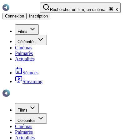
Rechercher un film, un cinéma...
K
Connexion
Inscription
Films
Célébrités
Cinémas
Palmarès
Actualités
Séances
Streaming
Films
Célébrités
Cinémas
Palmarès
Actualités