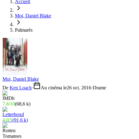
Accueil
Moi, Daniel Blake
Palmarès
Moi, Daniel Blake
De
Ken Loach
·
Au cinéma le
26 oct. 2016
·
Drame
7.8
/
10
(
68,6 k
)
4.0
/
5
(
91,6 k
)