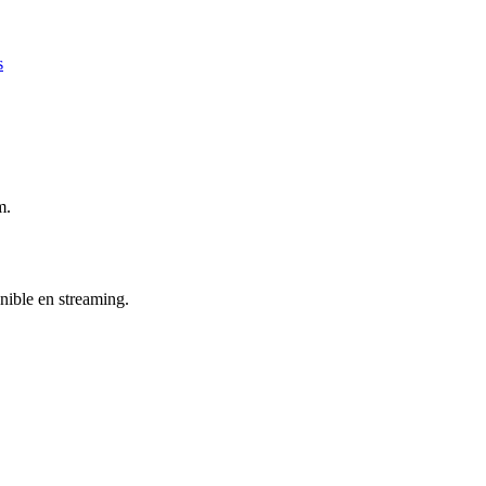
s
m.
onible en streaming.