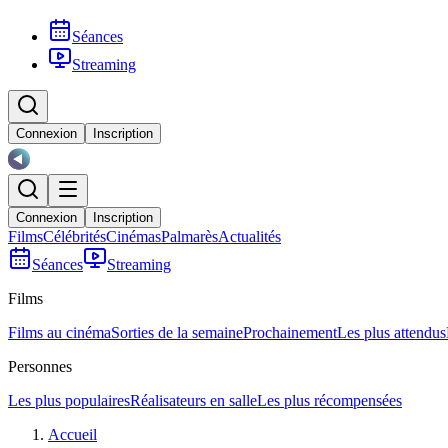
Séances
Streaming
Connexion
Inscription
Connexion
Inscription
Films
Célébrités
Cinémas
Palmarès
Actualités
Séances
Streaming
Films
Films au cinéma
Sorties de la semaine
Prochainement
Les plus attendus
Personnes
Les plus populaires
Réalisateurs en salle
Les plus récompensées
Accueil