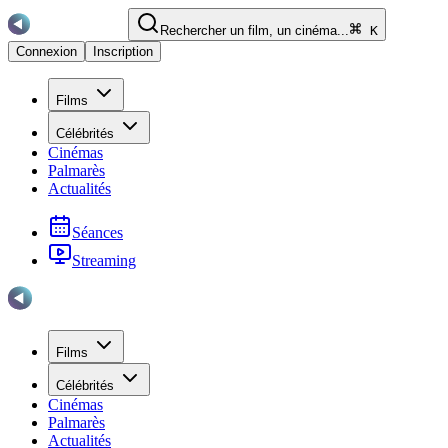
Rechercher un film, un cinéma...
K
Connexion
Inscription
Films
Célébrités
Cinémas
Palmarès
Actualités
Séances
Streaming
Films
Célébrités
Cinémas
Palmarès
Actualités