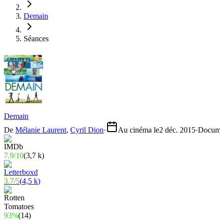
Demain
Séances
Demain
De
Mélanie Laurent
,
Cyril Dion
·
Au cinéma le
2 déc. 2015
·
Docume
7.9
/
10
(
3,7 k
)
3.7
/
5
(
4,5 k
)
93%
(
14
)