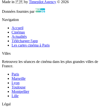
Made in 🇫🇷 by
Timepilot Agency
©
2026
Données fournies par
Navigation
Accueil
Cinémas
Actualités
Télécharger l'app
Les cartes cinéma à Paris
Villes
Retrouvez les séances de cinéma dans les plus grandes villes de
France.
Paris
Marseille
Lyon
Toulouse
Montpellier
Lille
Légal