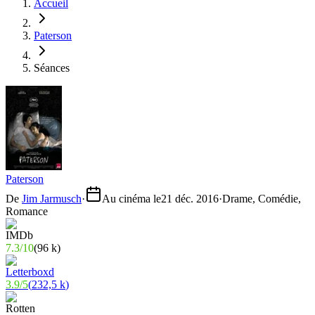
Accueil
Paterson
Séances
Paterson
De
Jim Jarmusch
·
Au cinéma le
21 déc. 2016
·
Drame, Comédie,
Romance
7.3
/
10
(
96 k
)
3.9
/
5
(
232,5 k
)