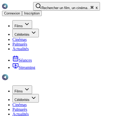
Rechercher un film, un cinéma...
K
Connexion
Inscription
Films
Célébrités
Cinémas
Palmarès
Actualités
Séances
Streaming
Films
Célébrités
Cinémas
Palmarès
Actualités