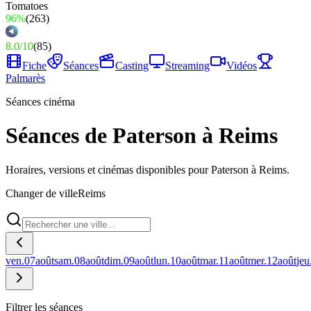
96%
(
263
)
8.0
/
10
(
85
)
Fiche
Séances
Casting
Streaming
Vidéos
Palmarès
Séances cinéma
Séances de Paterson à Reims
Horaires, versions et cinémas disponibles pour Paterson à Reims.
Changer de ville
Reims
ven.
07
août
sam.
08
août
dim.
09
août
lun.
10
août
mar.
11
août
mer.
12
août
jeu
Filtrer les séances