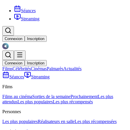
Séances
Streaming
Connexion
Inscription
Connexion
Inscription
Films
Célébrités
Cinémas
Palmarès
Actualités
Séances
Streaming
Films
Films au cinéma
Sorties de la semaine
Prochainement
Les plus
attendus
Les plus populaires
Les plus récompensés
Personnes
Les plus populaires
Réalisateurs en salle
Les plus récompensées