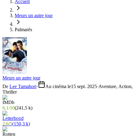
Accueil
Meurs un autre jour
Palmarès
Meurs un autre jour
De
Lee Tamahori
·
Au cinéma le
15 sept. 2025
·
Aventure, Action,
Thriller
6.1
/
10
(
241,5 k
)
2.6
/
5
(
150,3 k
)