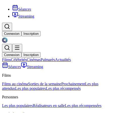
Séances
Streaming
Connexion
Inscription
Connexion
Inscription
Films
Célébrités
Cinémas
Palmarès
Actualités
Séances
Streaming
Films
Films au cinéma
Sorties de la semaine
Prochainement
Les plus
attendus
Les plus populaires
Les plus récompensés
Personnes
Les plus populaires
Réalisateurs en salle
Les plus récompensées