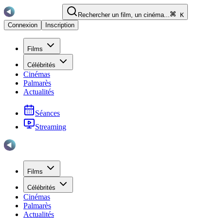
Rechercher un film, un cinéma...
K
Connexion
Inscription
Films
Célébrités
Cinémas
Palmarès
Actualités
Séances
Streaming
Films
Célébrités
Cinémas
Palmarès
Actualités