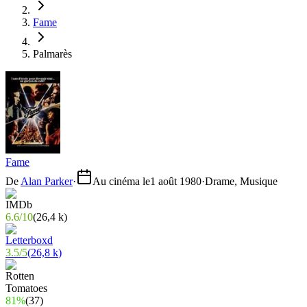
Fame
Palmarès
Fame
De
Alan Parker
·
Au cinéma le
1 août 1980
·
Drame, Musique
6.6
/
10
(
26,4 k
)
3.5
/
5
(
26,8 k
)
81%
(
37
)