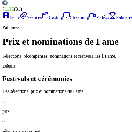
7.1
/
10
(
31
)
Fiche
Séances
Casting
Streaming
Vidéos
Palmarè
Palmarès
Prix et nominations de Fame
Sélections, récompenses, nominations et festivals liés à Fame.
Détails
Festivals et cérémonies
Les sélections, prix et nominations de Fame.
3
prix
0
sélections en festival