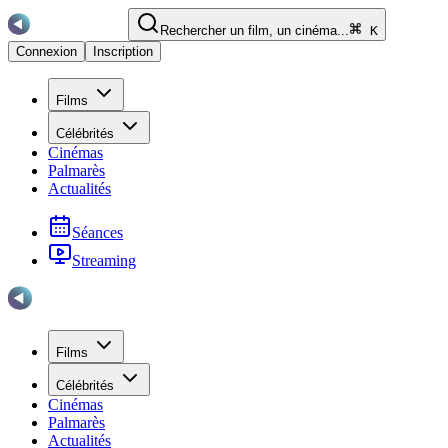
Rechercher un film, un cinéma...
K
Connexion
Inscription
Films
Célébrités
Cinémas
Palmarès
Actualités
Séances
Streaming
Films
Célébrités
Cinémas
Palmarès
Actualités