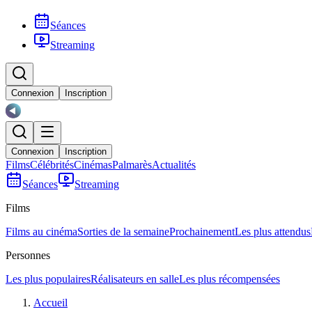
Séances
Streaming
Connexion
Inscription
Connexion
Inscription
Films
Célébrités
Cinémas
Palmarès
Actualités
Séances
Streaming
Films
Films au cinéma
Sorties de la semaine
Prochainement
Les plus attendus
Personnes
Les plus populaires
Réalisateurs en salle
Les plus récompensées
Accueil