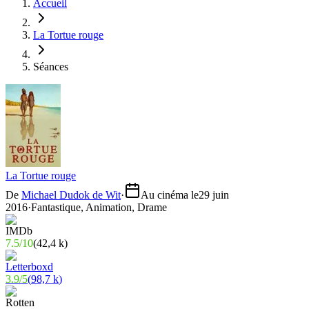
Accueil
La Tortue rouge
Séances
La Tortue rouge
De
Michael Dudok de Wit
·
Au cinéma le
29 juin
2016
·
Fantastique, Animation, Drame
7.5
/
10
(
42,4 k
)
3.9
/
5
(
98,7 k
)