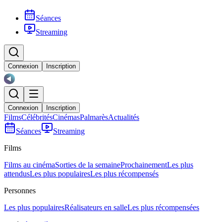
Séances
Streaming
Connexion
Inscription
Connexion
Inscription
Films
Célébrités
Cinémas
Palmarès
Actualités
Séances
Streaming
Films
Films au cinéma
Sorties de la semaine
Prochainement
Les plus
attendus
Les plus populaires
Les plus récompensés
Personnes
Les plus populaires
Réalisateurs en salle
Les plus récompensées