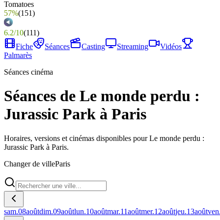
57%
(
151
)
6.2
/
10
(
111
)
Fiche
Séances
Casting
Streaming
Vidéos
Palmarès
Séances cinéma
Séances de Le monde perdu :
Jurassic Park à Paris
Horaires, versions et cinémas disponibles pour Le monde perdu :
Jurassic Park à Paris.
Changer de ville
Paris
sam.
08
août
dim.
09
août
lun.
10
août
mar.
11
août
mer.
12
août
jeu.
13
août
ven