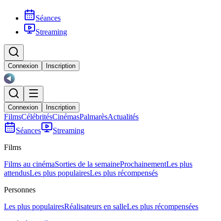
Séances
Streaming
Connexion
Inscription
Connexion
Inscription
Films
Célébrités
Cinémas
Palmarès
Actualités
Séances
Streaming
Films
Films au cinéma
Sorties de la semaine
Prochainement
Les plus
attendus
Les plus populaires
Les plus récompensés
Personnes
Les plus populaires
Réalisateurs en salle
Les plus récompensées