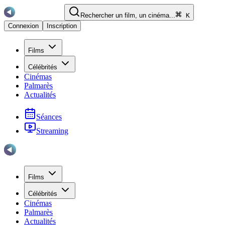
Rechercher un film, un cinéma...
K
Connexion
Inscription
Films
Célébrités
Cinémas
Palmarès
Actualités
Séances
Streaming
Films
Célébrités
Cinémas
Palmarès
Actualités