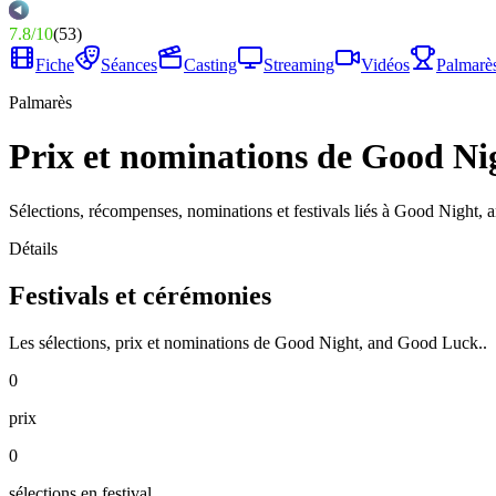
7.8
/
10
(
53
)
Fiche
Séances
Casting
Streaming
Vidéos
Palmarè
Palmarès
Prix et nominations de Good Ni
Sélections, récompenses, nominations et festivals liés à Good Night,
Détails
Festivals et cérémonies
Les sélections, prix et nominations de Good Night, and Good Luck..
0
prix
0
sélections en festival