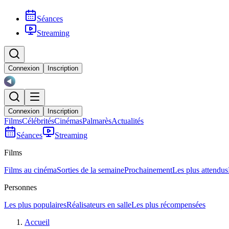
Séances
Streaming
Connexion
Inscription
Connexion
Inscription
Films
Célébrités
Cinémas
Palmarès
Actualités
Séances
Streaming
Films
Films au cinéma
Sorties de la semaine
Prochainement
Les plus attendus
Personnes
Les plus populaires
Réalisateurs en salle
Les plus récompensées
Accueil