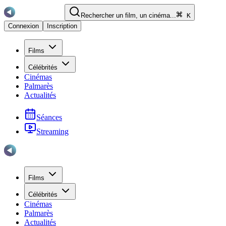
Rechercher un film, un cinéma...
K
Connexion
Inscription
Films
Célébrités
Cinémas
Palmarès
Actualités
Séances
Streaming
Films
Célébrités
Cinémas
Palmarès
Actualités