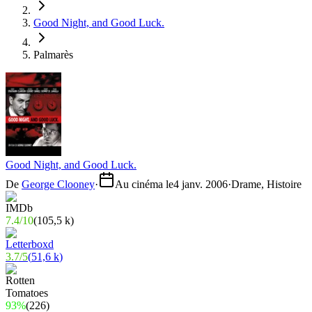
Good Night, and Good Luck.
Palmarès
Good Night, and Good Luck.
De
George Clooney
·
Au cinéma le
4 janv. 2006
·
Drame, Histoire
7.4
/
10
(
105,5 k
)
3.7
/
5
(
51,6 k
)
93%
(
226
)