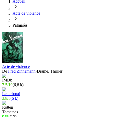
Accueil
Acte de violence
Palmarès
Acte de violence
De
Fred Zinnemann
·
Drame, Thriller
7.5
/
10
(
6,8 k
)
3.8
/
5
(
6 k
)
94%
(
17
)