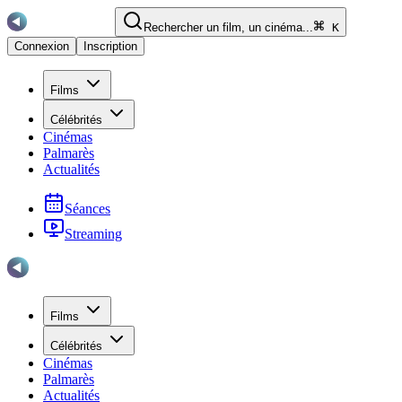
Rechercher un film, un cinéma...
K
Connexion
Inscription
Films
Célébrités
Cinémas
Palmarès
Actualités
Séances
Streaming
Films
Célébrités
Cinémas
Palmarès
Actualités