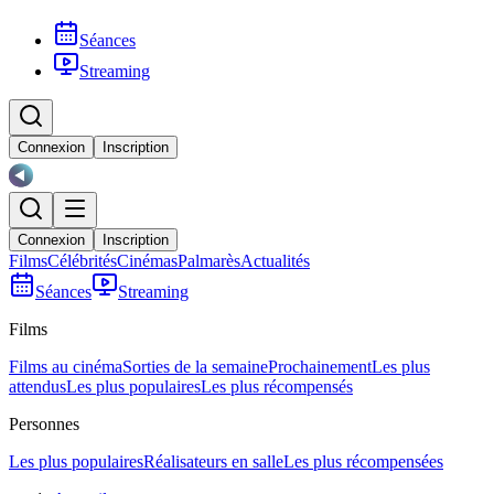
Séances
Streaming
Connexion
Inscription
Connexion
Inscription
Films
Célébrités
Cinémas
Palmarès
Actualités
Séances
Streaming
Films
Films au cinéma
Sorties de la semaine
Prochainement
Les plus
attendus
Les plus populaires
Les plus récompensés
Personnes
Les plus populaires
Réalisateurs en salle
Les plus récompensées