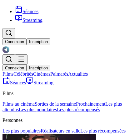
Séances
Streaming
Connexion
Inscription
Connexion
Inscription
Films
Célébrités
Cinémas
Palmarès
Actualités
Séances
Streaming
Films
Films au cinéma
Sorties de la semaine
Prochainement
Les plus
attendus
Les plus populaires
Les plus récompensés
Personnes
Les plus populaires
Réalisateurs en salle
Les plus récompensées