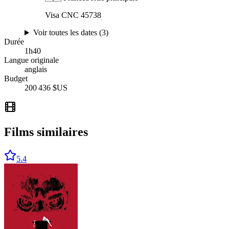
Visa CNC 45738
Voir toutes les dates (
3
)
Durée
1
h
40
Langue originale
anglais
Budget
200 436 $US
Films similaires
5.4