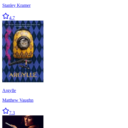
Stanley Kramer
4.7
Argylle
Matthew Vaughn
7.3