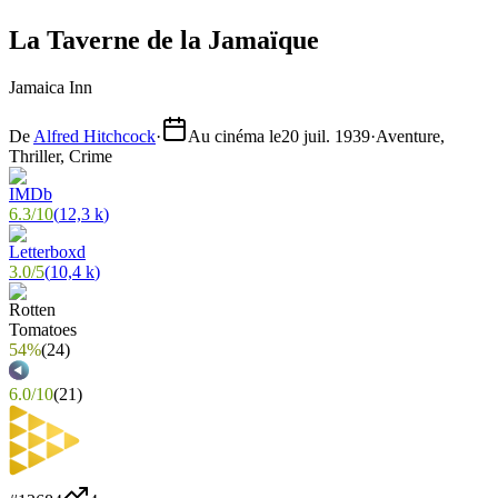
La Taverne de la Jamaïque
Jamaica Inn
De
Alfred Hitchcock
·
Au cinéma le
20 juil. 1939
·
Aventure,
Thriller, Crime
6.3
/
10
(
12,3 k
)
3.0
/
5
(
10,4 k
)
54%
(
24
)
6.0
/
10
(
21
)