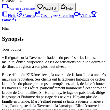
#
12684
4
Voir en streaming
Watchlist
Noter
Fiche
Séances
Casting
Streaming
Vidéos
Palmarès
Film
Synopsis
Tous publics
«
Il régnait sur la Taverne... citadelle du péché sur les landes,
maudite, évitée, vilipendée. Assez de sensations pour une douzaine
de films. Laughton à son plus haut niveau.
»
En ce début du XIXème siècle, la taverne de la Jamaïque a une très
mauvaise réputation. Ses clients ont la fâcheuse habitude de cacher
la lumière du phare par temps de tempête et, ainsi, de faire échouer
les navires sur les récifs, particulièrement nombreux à cet endroit de
la côte de Cornouailles. Sir Humphrey, le juge de paix local, dirige
le groupe et l'informe du passage des navires. N'ayant plus de
famille en Irlande, Mary Yellard rejoint sa tante Patience, mariée à
Joss, l'aubergiste de la Taverne de la Jamaïque. Elle découvre la