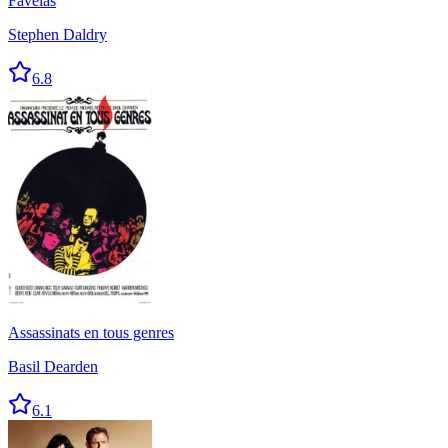
Favelas
Stephen Daldry
6.8
Assassinats en tous genres
Basil Dearden
6.1