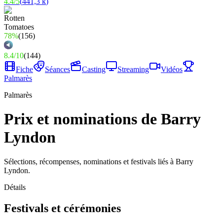
4.4
/
5
(
441,3 k
)
78%
(
156
)
8.4
/
10
(
144
)
Fiche
Séances
Casting
Streaming
Vidéos
Palmarès
Palmarès
Prix et nominations de Barry
Lyndon
Sélections, récompenses, nominations et festivals liés à Barry
Lyndon.
Détails
Festivals et cérémonies