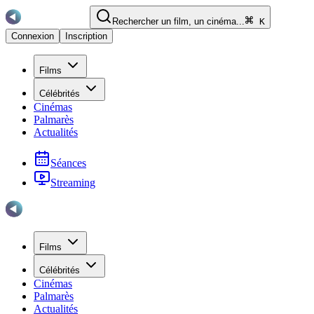
Rechercher un film, un cinéma...
K
Connexion
Inscription
Films
Célébrités
Cinémas
Palmarès
Actualités
Séances
Streaming
Films
Célébrités
Cinémas
Palmarès
Actualités