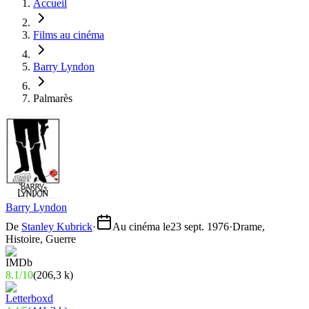
Accueil
Films au cinéma
Barry Lyndon
Palmarès
Barry Lyndon
De
Stanley Kubrick
·
Au cinéma le
23 sept. 1976
·
Drame,
Histoire, Guerre
8.1
/
10
(
206,3 k
)