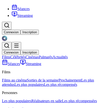
Séances
Streaming
Connexion
Inscription
Connexion
Inscription
Films
Célébrités
Cinémas
Palmarès
Actualités
Séances
Streaming
Films
Films au cinéma
Sorties de la semaine
Prochainement
Les plus
attendus
Les plus populaires
Les plus récompensés
Personnes
Les plus populaires
Réalisateurs en salle
Les plus récompensées