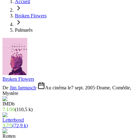
Accueil
Broken Flowers
Palmarès
Broken Flowers
De
Jim Jarmusch
·
Au cinéma le
7 sept. 2005
·
Drame, Comédie,
Mystère
7.1
/
10
(
110,5 k
)
3.7
/
5
(
72,9 k
)