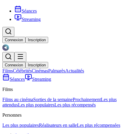
Séances
Streaming
Connexion
Inscription
Connexion
Inscription
Films
Célébrités
Cinémas
Palmarès
Actualités
Séances
Streaming
Films
Films au cinéma
Sorties de la semaine
Prochainement
Les plus
attendus
Les plus populaires
Les plus récompensés
Personnes
Les plus populaires
Réalisateurs en salle
Les plus récompensées