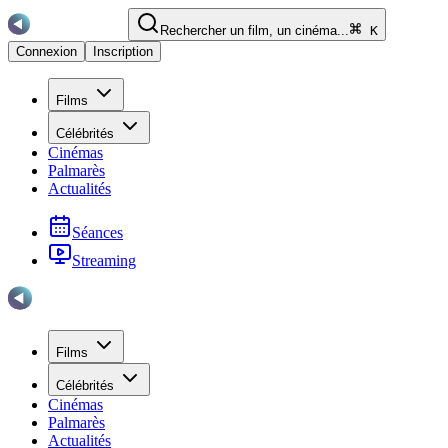
Rechercher un film, un cinéma...
K
Connexion
Inscription
Films
Célébrités
Cinémas
Palmarès
Actualités
Séances
Streaming
Films
Célébrités
Cinémas
Palmarès
Actualités