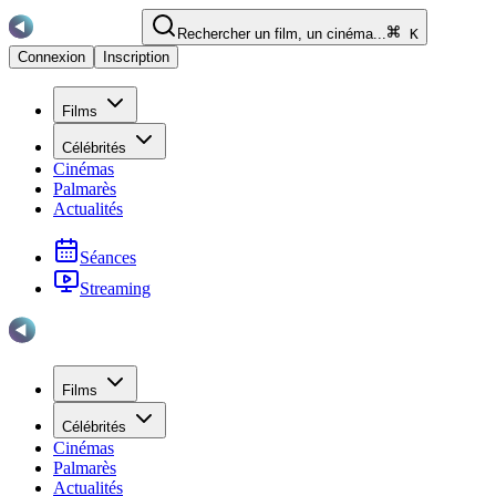
Rechercher un film, un cinéma...
K
Connexion
Inscription
Films
Célébrités
Cinémas
Palmarès
Actualités
Séances
Streaming
Films
Célébrités
Cinémas
Palmarès
Actualités