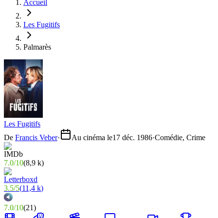
Accueil
Les Fugitifs
Palmarès
Les Fugitifs
De
Francis Veber
·
Au cinéma le
17 déc. 1986
·
Comédie, Crime
7.0
/
10
(
8,9 k
)
3.5
/
5
(
11,4 k
)
7.0
/
10
(
21
)