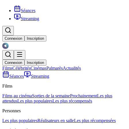
Séances
Streaming
Connexion
Inscription
Connexion
Inscription
Films
Célébrités
Cinémas
Palmarès
Actualités
Séances
Streaming
Films
Films au cinéma
Sorties de la semaine
Prochainement
Les plus
attendus
Les plus populaires
Les plus récompensés
Personnes
Les plus populaires
Réalisateurs en salle
Les plus récompensées