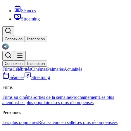
Séances
Streaming
Connexion
Inscription
Connexion
Inscription
Films
Célébrités
Cinémas
Palmarès
Actualités
Séances
Streaming
Films
Films au cinéma
Sorties de la semaine
Prochainement
Les plus
attendus
Les plus populaires
Les plus récompensés
Personnes
Les plus populaires
Réalisateurs en salle
Les plus récompensées