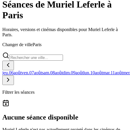
Séances de Muriel Leferle à
Paris
Horaires, versions et cinémas disponibles pour Muriel Leferle à
Paris.
Changer de ville
Paris
jeu.
06
août
ven.
07
août
sam.
08
août
dim.
09
août
lun.
10
août
mar.
11
août
mer
Filtrer les séances
Aucune séance disponible
Muriel Leferle n'est pas actuellement projeté dans les cinémas de