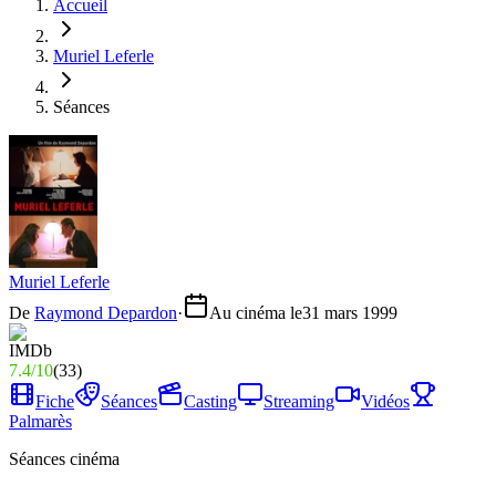
Accueil
Muriel Leferle
Séances
Muriel Leferle
De
Raymond Depardon
·
Au cinéma le
31 mars 1999
7.4
/
10
(
33
)
Fiche
Séances
Casting
Streaming
Vidéos
Palmarès
Séances cinéma