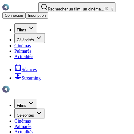
Rechercher un film, un cinéma...
K
Connexion
Inscription
Films
Célébrités
Cinémas
Palmarès
Actualités
Séances
Streaming
Films
Célébrités
Cinémas
Palmarès
Actualités