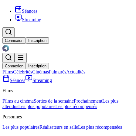
Séances
Streaming
Connexion
Inscription
Connexion
Inscription
Films
Célébrités
Cinémas
Palmarès
Actualités
Séances
Streaming
Films
Films au cinéma
Sorties de la semaine
Prochainement
Les plus
attendus
Les plus populaires
Les plus récompensés
Personnes
Les plus populaires
Réalisateurs en salle
Les plus récompensées