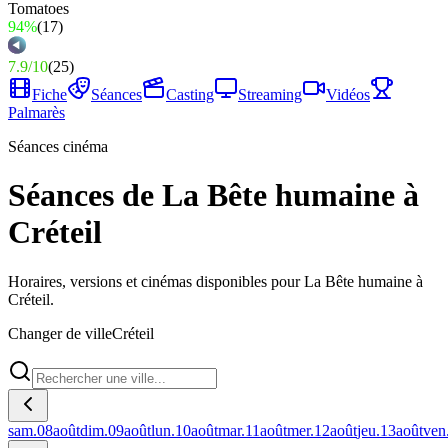
94%
(
17
)
7.9
/
10
(
25
)
Fiche
Séances
Casting
Streaming
Vidéos
Palmarès
Séances cinéma
Séances de La Bête humaine à
Créteil
Horaires, versions et cinémas disponibles pour La Bête humaine à
Créteil.
Changer de ville
Créteil
sam.
08
août
dim.
09
août
lun.
10
août
mar.
11
août
mer.
12
août
jeu.
13
août
ven