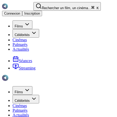
Rechercher un film, un cinéma...
K
Connexion
Inscription
Films
Célébrités
Cinémas
Palmarès
Actualités
Séances
Streaming
Films
Célébrités
Cinémas
Palmarès
Actualités