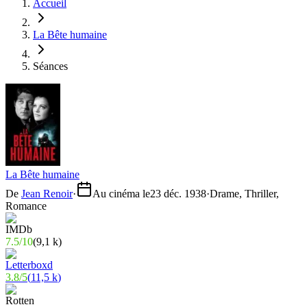
Accueil
La Bête humaine
Séances
La Bête humaine
De
Jean Renoir
·
Au cinéma le
23 déc. 1938
·
Drame, Thriller,
Romance
7.5
/
10
(
9,1 k
)
3.8
/
5
(
11,5 k
)