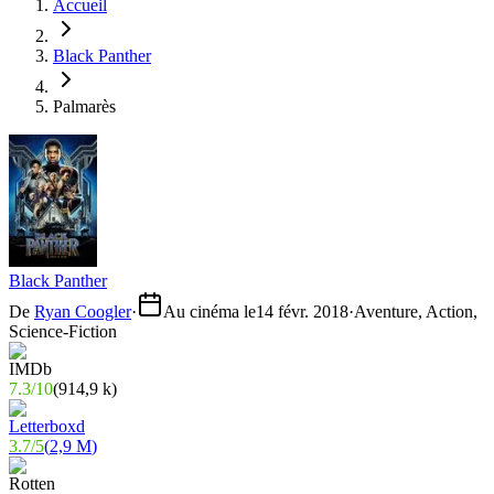
Accueil
Black Panther
Palmarès
Black Panther
De
Ryan Coogler
·
Au cinéma le
14 févr. 2018
·
Aventure, Action,
Science-Fiction
7.3
/
10
(
914,9 k
)
3.7
/
5
(
2,9 M
)