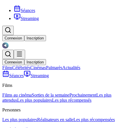
Séances
Streaming
Connexion
Inscription
Connexion
Inscription
Films
Célébrités
Cinémas
Palmarès
Actualités
Séances
Streaming
Films
Films au cinéma
Sorties de la semaine
Prochainement
Les plus
attendus
Les plus populaires
Les plus récompensés
Personnes
Les plus populaires
Réalisateurs en salle
Les plus récompensées