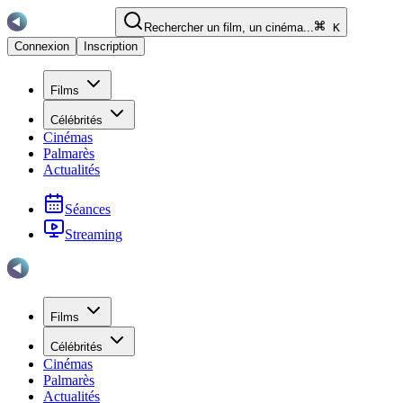
Rechercher un film, un cinéma...
K
Connexion
Inscription
Films
Célébrités
Cinémas
Palmarès
Actualités
Séances
Streaming
Films
Célébrités
Cinémas
Palmarès
Actualités