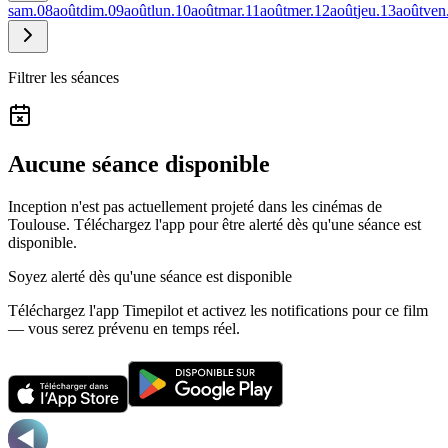
sam.
08
août
dim.
09
août
lun.
10
août
mar.
11
août
mer.
12
août
jeu.
13
août
ven
Filtrer les séances
Aucune séance disponible
Inception n'est pas actuellement projeté dans les cinémas de
Toulouse.
Téléchargez l'app pour être alerté dès qu'une séance est
disponible.
Soyez alerté dès qu'une séance est disponible
Téléchargez l'app Timepilot et activez les notifications pour ce film
— vous serez prévenu en temps réel.