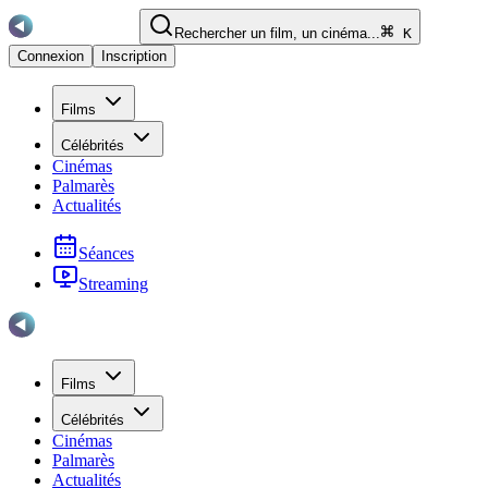
Rechercher un film, un cinéma...
K
Connexion
Inscription
Films
Célébrités
Cinémas
Palmarès
Actualités
Séances
Streaming
Films
Célébrités
Cinémas
Palmarès
Actualités