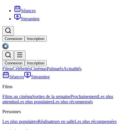
Séances
Streaming
Connexion
Inscription
Connexion
Inscription
Films
Célébrités
Cinémas
Palmarès
Actualités
Séances
Streaming
Films
Films au cinéma
Sorties de la semaine
Prochainement
Les plus
attendus
Les plus populaires
Les plus récompensés
Personnes
Les plus populaires
Réalisateurs en salle
Les plus récompensées