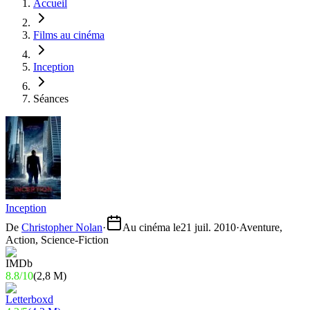
Accueil
Films au cinéma
Inception
Séances
Inception
De
Christopher Nolan
·
Au cinéma le
21 juil. 2010
·
Aventure,
Action, Science-Fiction
8.8
/
10
(
2,8 M
)