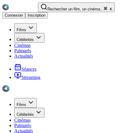
Rechercher un film, un cinéma...
K
Connexion
Inscription
Films
Célébrités
Cinémas
Palmarès
Actualités
Séances
Streaming
Films
Célébrités
Cinémas
Palmarès
Actualités