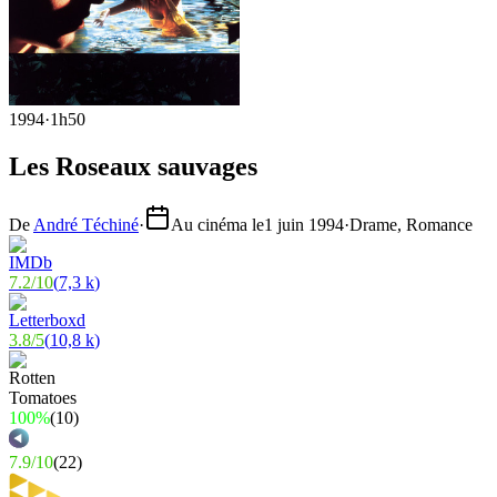
1994
·
1h50
Les Roseaux sauvages
De
André Téchiné
·
Au cinéma le
1 juin 1994
·
Drame, Romance
7.2
/
10
(
7,3 k
)
3.8
/
5
(
10,8 k
)
100%
(
10
)
7.9
/
10
(
22
)