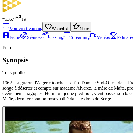
#
5367
19
Voir en streaming
Watchlist
Noter
Fiche
Séances
Casting
Streaming
Vidéos
Palmarè
Film
Synopsis
Tous publics
1962. La guerre d'Algérie touche à sa fin. Dans le Sud-Ouest de la Fra
songe à déserter et compte sur madame Alvarez, la mère de Maïté, profes
événements tragiques. Henri, un jeune pied-noir, vient passer son bac en
Maïté, découvre son homosexualité dans les bras de Serge...