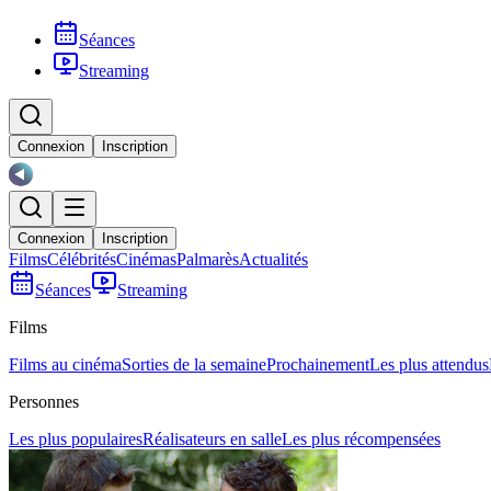
Séances
Streaming
Connexion
Inscription
Connexion
Inscription
Films
Célébrités
Cinémas
Palmarès
Actualités
Séances
Streaming
Films
Films au cinéma
Sorties de la semaine
Prochainement
Les plus attendus
Personnes
Les plus populaires
Réalisateurs en salle
Les plus récompensées