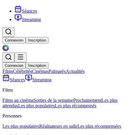
Séances
Streaming
Connexion
Inscription
Connexion
Inscription
Films
Célébrités
Cinémas
Palmarès
Actualités
Séances
Streaming
Films
Films au cinéma
Sorties de la semaine
Prochainement
Les plus
attendus
Les plus populaires
Les plus récompensés
Personnes
Les plus populaires
Réalisateurs en salle
Les plus récompensées