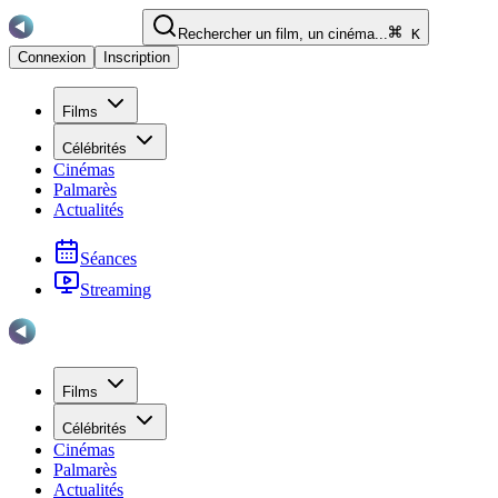
Rechercher un film, un cinéma...
K
Connexion
Inscription
Films
Célébrités
Cinémas
Palmarès
Actualités
Séances
Streaming
Films
Célébrités
Cinémas
Palmarès
Actualités