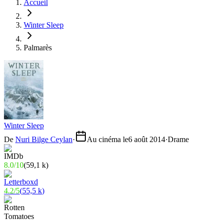
Accueil
Winter Sleep
Palmarès
Winter Sleep
De
Nuri Bilge Ceylan
·
Au cinéma le
6 août 2014
·
Drame
8.0
/
10
(
59,1 k
)
4.2
/
5
(
55,5 k
)