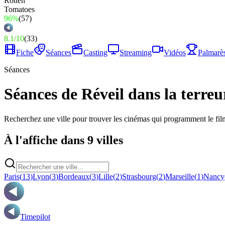
96%
(
57
)
8.1
/
10
(
33
)
Fiche
Séances
Casting
Streaming
Vidéos
Palmarè
Séances
Séances de Réveil dans la terreu
Recherchez une ville pour trouver les cinémas qui programment le fil
À l'affiche dans 9 villes
Paris
(
13
)
Lyon
(
3
)
Bordeaux
(
3
)
Lille
(
2
)
Strasbourg
(
2
)
Marseille
(
1
)
Nancy
Timepilot