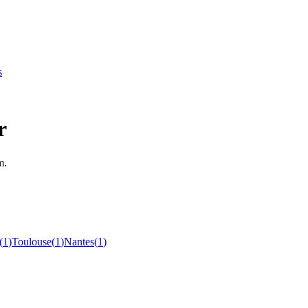
s
r
m.
(
1
)
Toulouse
(
1
)
Nantes
(
1
)