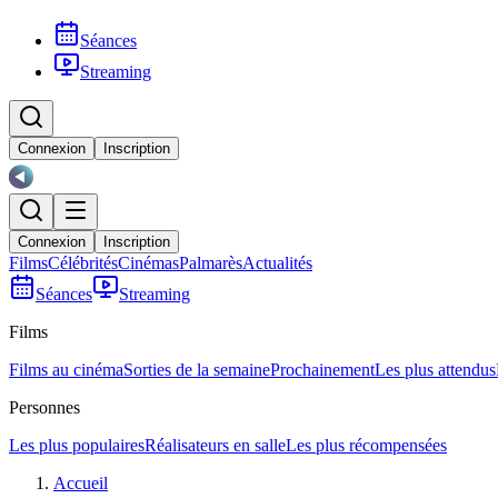
Séances
Streaming
Connexion
Inscription
Connexion
Inscription
Films
Célébrités
Cinémas
Palmarès
Actualités
Séances
Streaming
Films
Films au cinéma
Sorties de la semaine
Prochainement
Les plus attendus
Personnes
Les plus populaires
Réalisateurs en salle
Les plus récompensées
Accueil