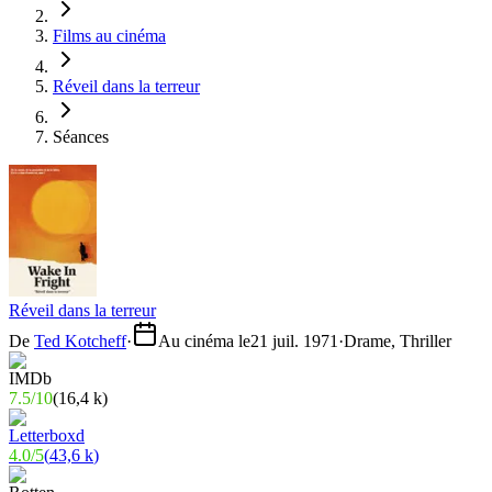
Films au cinéma
Réveil dans la terreur
Séances
Réveil dans la terreur
De
Ted Kotcheff
·
Au cinéma le
21 juil. 1971
·
Drame, Thriller
7.5
/
10
(
16,4 k
)
4.0
/
5
(
43,6 k
)