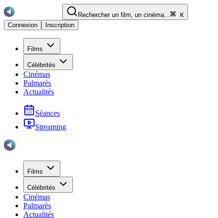
Rechercher un film, un cinéma...
K
Connexion
Inscription
Films
Célébrités
Cinémas
Palmarès
Actualités
Séances
Streaming
Films
Célébrités
Cinémas
Palmarès
Actualités