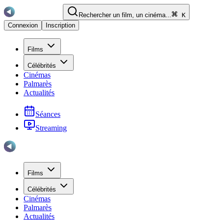
Rechercher un film, un cinéma...
K
Connexion
Inscription
Films
Célébrités
Cinémas
Palmarès
Actualités
Séances
Streaming
Films
Célébrités
Cinémas
Palmarès
Actualités