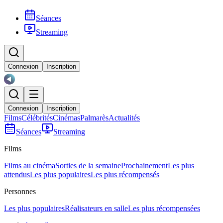
Séances
Streaming
Connexion
Inscription
Connexion
Inscription
Films
Célébrités
Cinémas
Palmarès
Actualités
Séances
Streaming
Films
Films au cinéma
Sorties de la semaine
Prochainement
Les plus
attendus
Les plus populaires
Les plus récompensés
Personnes
Les plus populaires
Réalisateurs en salle
Les plus récompensées