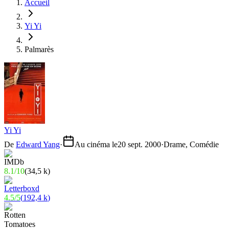
Accueil
Yi Yi
Palmarès
Yi Yi
De
Edward Yang
·
Au cinéma le
20 sept. 2000
·
Drame, Comédie
8.1
/
10
(
34,5 k
)
4.5
/
5
(
192,4 k
)