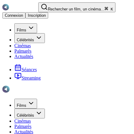
Rechercher un film, un cinéma...
K
Connexion
Inscription
Films
Célébrités
Cinémas
Palmarès
Actualités
Séances
Streaming
Films
Célébrités
Cinémas
Palmarès
Actualités