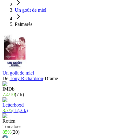
Un goût de miel
Palmarès
Un goût de miel
De
Tony Richardson
·
Drame
7.4
/
10
(
7 k
)
3.7
/
5
(
12,3 k
)
85%
(
20
)