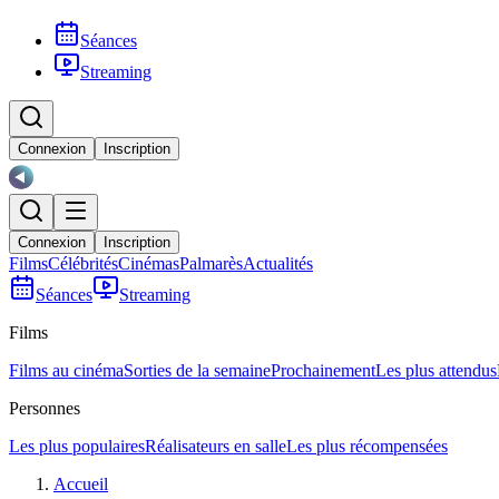
Séances
Streaming
Connexion
Inscription
Connexion
Inscription
Films
Célébrités
Cinémas
Palmarès
Actualités
Séances
Streaming
Films
Films au cinéma
Sorties de la semaine
Prochainement
Les plus attendus
Personnes
Les plus populaires
Réalisateurs en salle
Les plus récompensées
Accueil