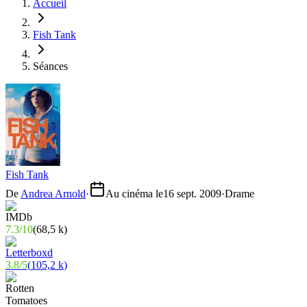
Accueil
Fish Tank
Séances
Fish Tank
De
Andrea Arnold
·
Au cinéma le
16 sept. 2009
·
Drame
7.3
/
10
(
68,5 k
)
3.8
/
5
(
105,2 k
)