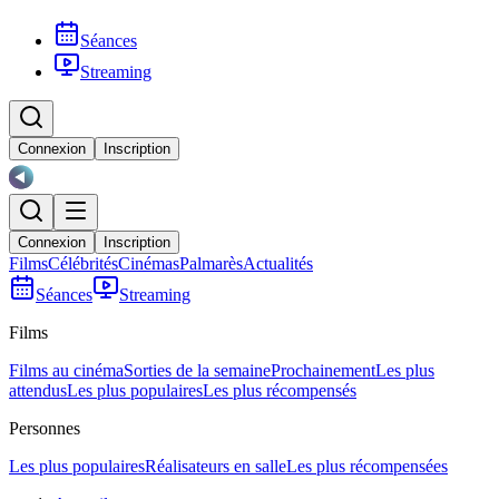
Séances
Streaming
Connexion
Inscription
Connexion
Inscription
Films
Célébrités
Cinémas
Palmarès
Actualités
Séances
Streaming
Films
Films au cinéma
Sorties de la semaine
Prochainement
Les plus
attendus
Les plus populaires
Les plus récompensés
Personnes
Les plus populaires
Réalisateurs en salle
Les plus récompensées