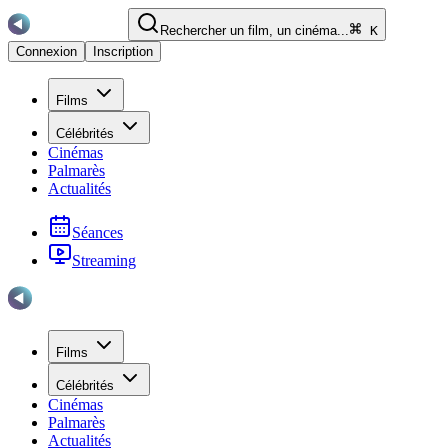
Rechercher un film, un cinéma...
K
Connexion
Inscription
Films
Célébrités
Cinémas
Palmarès
Actualités
Séances
Streaming
Films
Célébrités
Cinémas
Palmarès
Actualités