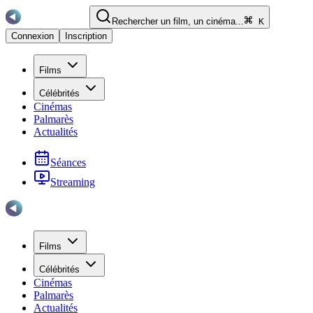
Rechercher un film, un cinéma...
K
Connexion
Inscription
Films
Célébrités
Cinémas
Palmarès
Actualités
Séances
Streaming
Films
Célébrités
Cinémas
Palmarès
Actualités