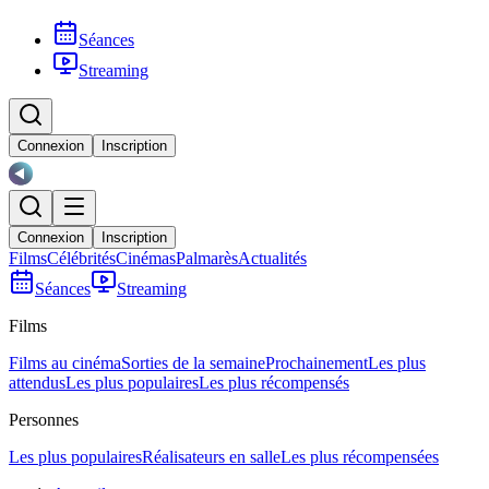
Séances
Streaming
Connexion
Inscription
Connexion
Inscription
Films
Célébrités
Cinémas
Palmarès
Actualités
Séances
Streaming
Films
Films au cinéma
Sorties de la semaine
Prochainement
Les plus
attendus
Les plus populaires
Les plus récompensés
Personnes
Les plus populaires
Réalisateurs en salle
Les plus récompensées