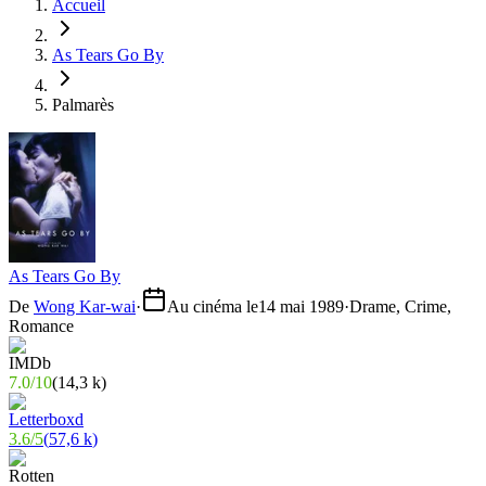
Accueil
As Tears Go By
Palmarès
As Tears Go By
De
Wong Kar-wai
·
Au cinéma le
14 mai 1989
·
Drame, Crime,
Romance
7.0
/
10
(
14,3 k
)
3.6
/
5
(
57,6 k
)