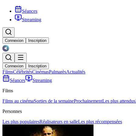
Séances
Streaming
Connexion
Inscription
Connexion
Inscription
Films
Célébrités
Cinémas
Palmarès
Actualités
Séances
Streaming
Films
Films au cinéma
Sorties de la semaine
Prochainement
Les plus attendus
Personnes
Les plus populaires
Réalisateurs en salle
Les plus récompensées