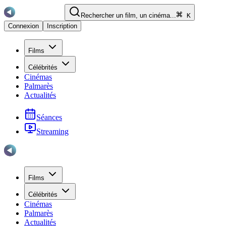
Rechercher un film, un cinéma...
K
Connexion
Inscription
Films
Célébrités
Cinémas
Palmarès
Actualités
Séances
Streaming
Films
Célébrités
Cinémas
Palmarès
Actualités