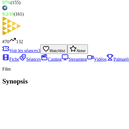
97%
(
155
)
9.2
/
10
(
161
)
#
70
132
Voir les séances
3
Watchlist
Noter
Fiche
Séances
Casting
Streaming
Vidéos
Palmarè
Film
Synopsis