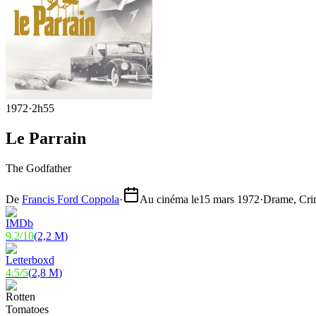
1972
·
2h55
Le Parrain
The Godfather
De
Francis Ford Coppola
·
Au cinéma le
15 mars 1972
·
Drame, Cri
9.2
/
10
(
2,2 M
)
4.5
/
5
(
2,8 M
)