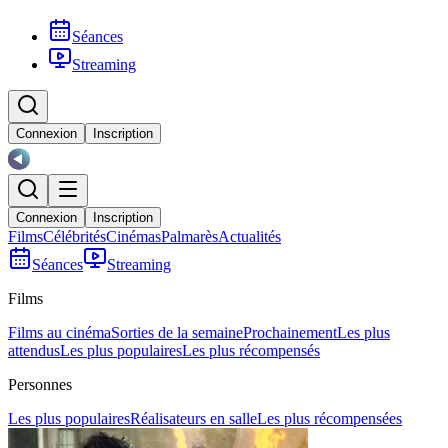
Séances
Streaming
Connexion
Inscription
Connexion
Inscription
Films
Célébrités
Cinémas
Palmarès
Actualités
Séances
Streaming
Films
Films au cinéma
Sorties de la semaine
Prochainement
Les plus
attendus
Les plus populaires
Les plus récompensés
Personnes
Les plus populaires
Réalisateurs en salle
Les plus récompensées