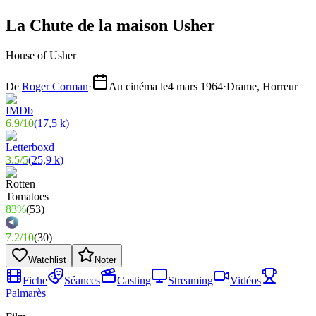
La Chute de la maison Usher
House of Usher
De
Roger Corman
·
Au cinéma le
4 mars 1964
·
Drame, Horreur
6.9
/
10
(
17,5 k
)
3.5
/
5
(
25,9 k
)
83%
(
53
)
7.2
/
10
(
30
)
Watchlist
Noter
Fiche
Séances
Casting
Streaming
Vidéos
Palmarès