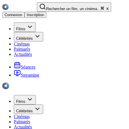
Rechercher un film, un cinéma...
K
Connexion
Inscription
Films
Célébrités
Cinémas
Palmarès
Actualités
Séances
Streaming
Films
Célébrités
Cinémas
Palmarès
Actualités