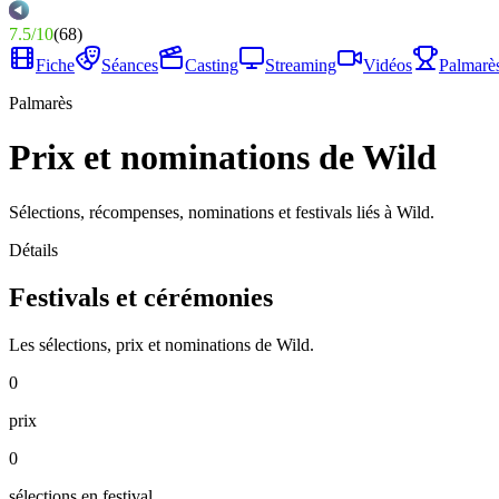
7.5
/
10
(
68
)
Fiche
Séances
Casting
Streaming
Vidéos
Palmarè
Palmarès
Prix et nominations de Wild
Sélections, récompenses, nominations et festivals liés à Wild.
Détails
Festivals et cérémonies
Les sélections, prix et nominations de Wild.
0
prix
0
sélections en festival