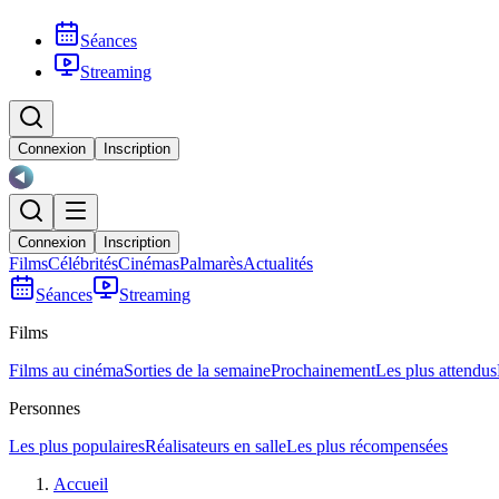
Séances
Streaming
Connexion
Inscription
Connexion
Inscription
Films
Célébrités
Cinémas
Palmarès
Actualités
Séances
Streaming
Films
Films au cinéma
Sorties de la semaine
Prochainement
Les plus attendus
Personnes
Les plus populaires
Réalisateurs en salle
Les plus récompensées
Accueil