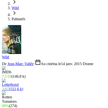
Wild
Palmarès
Wild
De
Jean-Marc Vallée
·
Au cinéma le
14 janv. 2015
·
Drame
7.1
/
10
(
146,8 k
)
3.6
/
5
(
111,6 k
)
88%
(
274
)