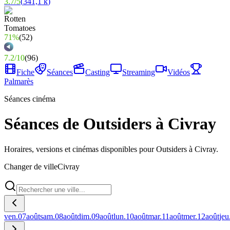
3.7
/
5
(
341,1 k
)
71%
(
52
)
7.2
/
10
(
96
)
Fiche
Séances
Casting
Streaming
Vidéos
Palmarès
Séances cinéma
Séances de Outsiders à Civray
Horaires, versions et cinémas disponibles pour Outsiders à Civray.
Changer de ville
Civray
ven.
07
août
sam.
08
août
dim.
09
août
lun.
10
août
mar.
11
août
mer.
12
août
jeu