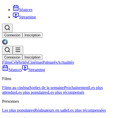
Séances
Streaming
Connexion
Inscription
Connexion
Inscription
Films
Célébrités
Cinémas
Palmarès
Actualités
Séances
Streaming
Films
Films au cinéma
Sorties de la semaine
Prochainement
Les plus
attendus
Les plus populaires
Les plus récompensés
Personnes
Les plus populaires
Réalisateurs en salle
Les plus récompensées