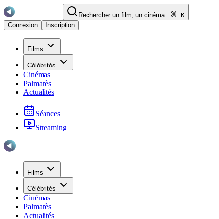
Rechercher un film, un cinéma...
K
Connexion
Inscription
Films
Célébrités
Cinémas
Palmarès
Actualités
Séances
Streaming
Films
Célébrités
Cinémas
Palmarès
Actualités