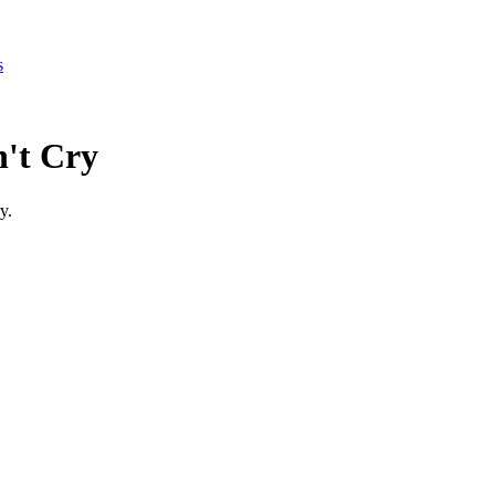
s
n't Cry
y.