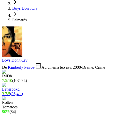
Boys Don't Cry
Palmarès
Boys Don't Cry
De
Kimberly Peirce
·
Au cinéma le
5 avr. 2000
·
Drame, Crime
7.5
/
10
(
107,9 k
)
3.7
/
5
(
86,4 k
)
90%
(
84
)