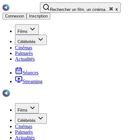
Rechercher un film, un cinéma...
K
Connexion
Inscription
Films
Célébrités
Cinémas
Palmarès
Actualités
Séances
Streaming
Films
Célébrités
Cinémas
Palmarès
Actualités