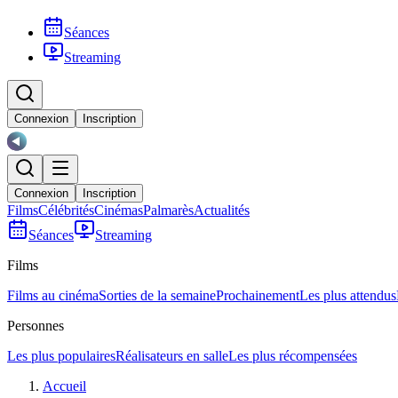
Séances
Streaming
Connexion
Inscription
Connexion
Inscription
Films
Célébrités
Cinémas
Palmarès
Actualités
Séances
Streaming
Films
Films au cinéma
Sorties de la semaine
Prochainement
Les plus attendus
Personnes
Les plus populaires
Réalisateurs en salle
Les plus récompensées
Accueil