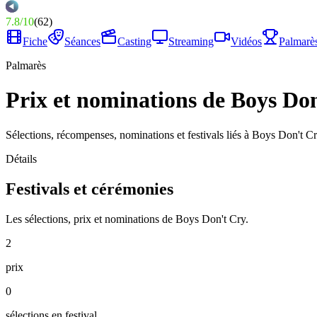
7.8
/
10
(
62
)
Fiche
Séances
Casting
Streaming
Vidéos
Palmarè
Palmarès
Prix et nominations de Boys Do
Sélections, récompenses, nominations et festivals liés à Boys Don't Cr
Détails
Festivals et cérémonies
Les sélections, prix et nominations de Boys Don't Cry.
2
prix
0
sélections en festival