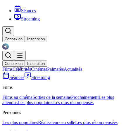
Séances
Streaming
Connexion
Inscription
Connexion
Inscription
Films
Célébrités
Cinémas
Palmarès
Actualités
Séances
Streaming
Films
Films au cinéma
Sorties de la semaine
Prochainement
Les plus
attendus
Les plus populaires
Les plus récompensés
Personnes
Les plus populaires
Réalisateurs en salle
Les plus récompensées