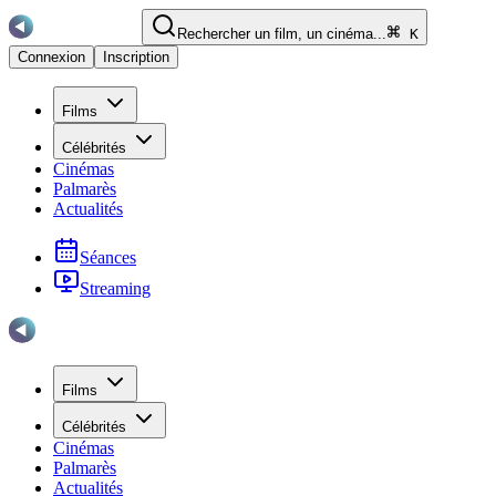
Rechercher un film, un cinéma...
K
Connexion
Inscription
Films
Célébrités
Cinémas
Palmarès
Actualités
Séances
Streaming
Films
Célébrités
Cinémas
Palmarès
Actualités