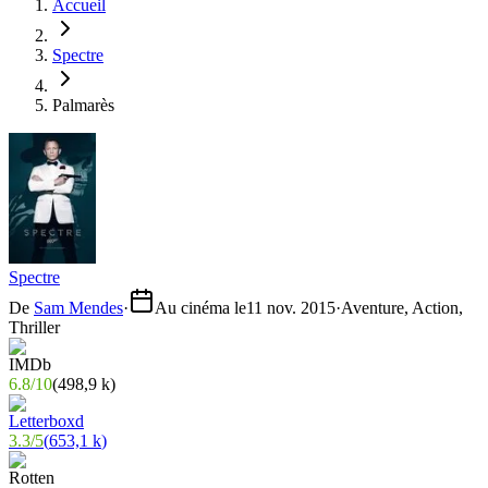
Accueil
Spectre
Palmarès
Spectre
De
Sam Mendes
·
Au cinéma le
11 nov. 2015
·
Aventure, Action,
Thriller
6.8
/
10
(
498,9 k
)
3.3
/
5
(
653,1 k
)