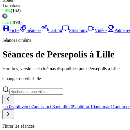
96%
(
162
)
8.5
/
10
(
98
)
Fiche
Séances
Casting
Streaming
Vidéos
Palmarè
Séances cinéma
Séances de Persepolis à Lille
Horaires, versions et cinémas disponibles pour Persepolis à Lille.
Changer de ville
Lille
jeu.
06
août
ven.
07
août
sam.
08
août
dim.
09
août
lun.
10
août
mar.
11
août
mer
Filtrer les séances