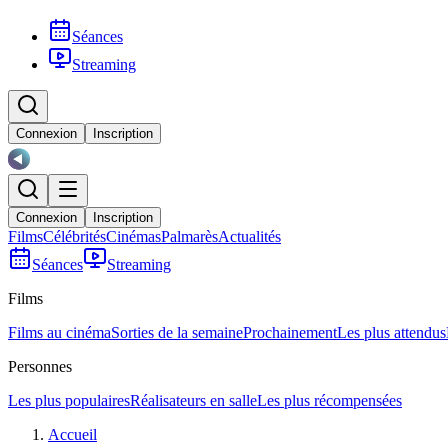
Séances
Streaming
Connexion
Inscription
Connexion
Inscription
Films
Célébrités
Cinémas
Palmarès
Actualités
Séances
Streaming
Films
Films au cinéma
Sorties de la semaine
Prochainement
Les plus attendus
Personnes
Les plus populaires
Réalisateurs en salle
Les plus récompensées
Accueil