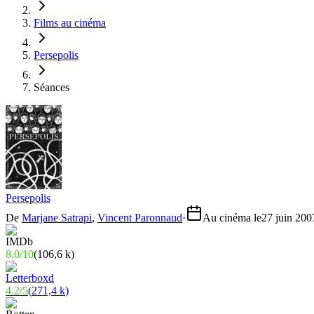
Films au cinéma
Persepolis
Séances
Persepolis
De
Marjane Satrapi
,
Vincent Paronnaud
·
Au cinéma le
27 juin 200
8.0
/
10
(
106,6 k
)
4.2
/
5
(
271,4 k
)