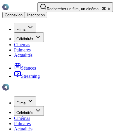
Rechercher un film, un cinéma...
K
Connexion
Inscription
Films
Célébrités
Cinémas
Palmarès
Actualités
Séances
Streaming
Films
Célébrités
Cinémas
Palmarès
Actualités