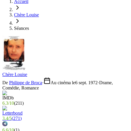
Accueil
Chère Louise
Séances
Chère Louise
De
Philippe de Broca
·
Au cinéma le
6 sept. 1972
·
Drame,
Comédie, Romance
6.3
/
10
(
211
)
3.4
/
5
(
271
)
6.6
/
10
(
1
)