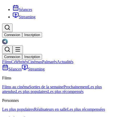
Séances
Streaming
Connexion
Inscription
Connexion
Inscription
Films
Célébrités
Cinémas
Palmarès
Actualités
Séances
Streaming
Films
Films au cinéma
Sorties de la semaine
Prochainement
Les plus
attendus
Les plus populaires
Les plus récompensés
Personnes
Les plus populaires
Réalisateurs en salle
Les plus récompensées