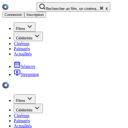
Rechercher un film, un cinéma...
K
Connexion
Inscription
Films
Célébrités
Cinémas
Palmarès
Actualités
Séances
Streaming
Films
Célébrités
Cinémas
Palmarès
Actualités