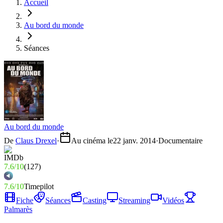
Accueil
Au bord du monde
Séances
Au bord du monde
De
Claus Drexel
·
Au cinéma le
22 janv. 2014
·
Documentaire
7.6
/
10
(
127
)
7.6
/
10
Timepilot
Fiche
Séances
Casting
Streaming
Vidéos
Palmarès