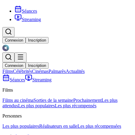
Séances
Streaming
Connexion
Inscription
Connexion
Inscription
Films
Célébrités
Cinémas
Palmarès
Actualités
Séances
Streaming
Films
Films au cinéma
Sorties de la semaine
Prochainement
Les plus
attendus
Les plus populaires
Les plus récompensés
Personnes
Les plus populaires
Réalisateurs en salle
Les plus récompensées