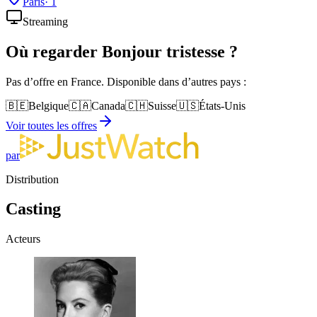
Paris
·
1
Streaming
Où regarder
Bonjour tristesse
?
Pas d’offre en France. Disponible dans d’autres pays :
🇧🇪
Belgique
🇨🇦
Canada
🇨🇭
Suisse
🇺🇸
États-Unis
Voir toutes les offres
par
Distribution
Casting
Acteurs