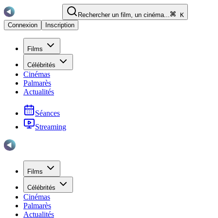
Rechercher un film, un cinéma...
K
Connexion
Inscription
Films
Célébrités
Cinémas
Palmarès
Actualités
Séances
Streaming
Films
Célébrités
Cinémas
Palmarès
Actualités