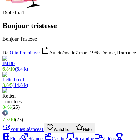
1958
·
1h34
Bonjour tristesse
Bonjour Tristesse
De
Otto Preminger
·
Au cinéma le
7 mars 1958
·
Drame, Romance
6.8
/
10
(
6,4 k
)
3.6
/
5
(
14,6 k
)
84%
(
25
)
7.3
/
10
(
23
)
Voir les séances
1
Watchlist
Noter
Fiche
Séances
Casting
Streaming
Vidéos