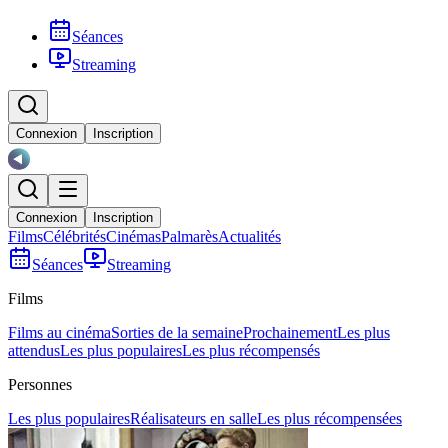
Séances
Streaming
Connexion
Inscription
Connexion
Inscription
Films
Célébrités
Cinémas
Palmarès
Actualités
Séances
Streaming
Films
Films au cinéma
Sorties de la semaine
Prochainement
Les plus
attendus
Les plus populaires
Les plus récompensés
Personnes
Les plus populaires
Réalisateurs en salle
Les plus récompensées