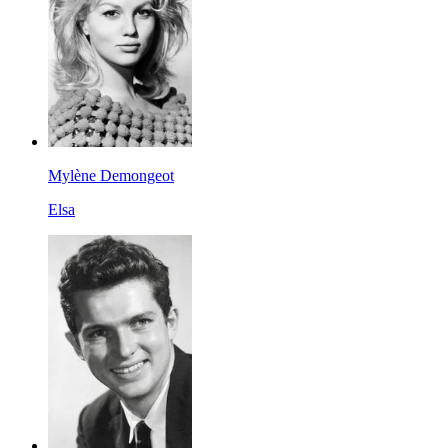
Mylène Demongeot
Elsa