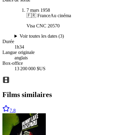
7 mars 1958
🇫🇷 France
Au cinéma
Visa CNC 20570
Voir toutes les dates (
3
)
Durée
1
h
34
Langue originale
anglais
Box-office
13 200 000 $US
Films similaires
7.8