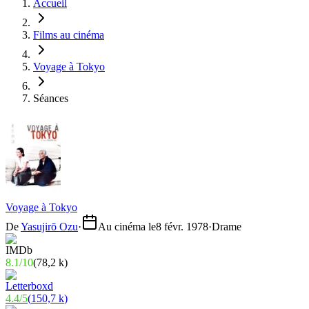
Accueil
Films au cinéma
Voyage à Tokyo
Séances
Voyage à Tokyo
De
Yasujirō Ozu
·
Au cinéma le
8 févr. 1978
·
Drame
8.1
/
10
(
78,2 k
)
4.4
/
5
(
150,7 k
)