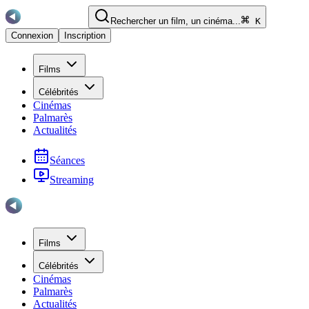
Rechercher un film, un cinéma...
K
Connexion
Inscription
Films
Célébrités
Cinémas
Palmarès
Actualités
Séances
Streaming
Films
Célébrités
Cinémas
Palmarès
Actualités