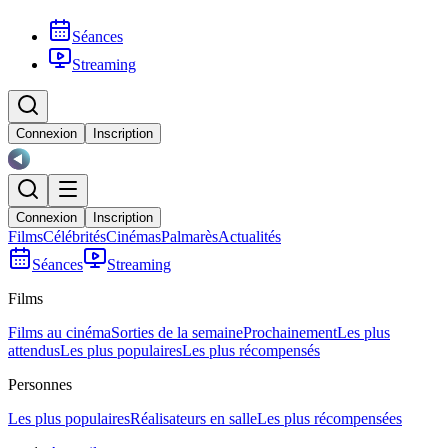
Séances
Streaming
Connexion
Inscription
Connexion
Inscription
Films
Célébrités
Cinémas
Palmarès
Actualités
Séances
Streaming
Films
Films au cinéma
Sorties de la semaine
Prochainement
Les plus
attendus
Les plus populaires
Les plus récompensés
Personnes
Les plus populaires
Réalisateurs en salle
Les plus récompensées