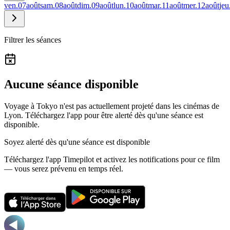
ven.
07
août
sam.
08
août
dim.
09
août
lun.
10
août
mar.
11
août
mer.
12
août
jeu
Filtrer les séances
Aucune séance disponible
Voyage à Tokyo n'est pas actuellement projeté dans les cinémas de
Lyon.
Téléchargez l'app pour être alerté dès qu'une séance est
disponible.
Soyez alerté dès qu'une séance est disponible
Téléchargez l'app Timepilot et activez les notifications pour ce film
— vous serez prévenu en temps réel.