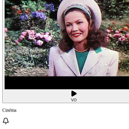
VO
Cinéma