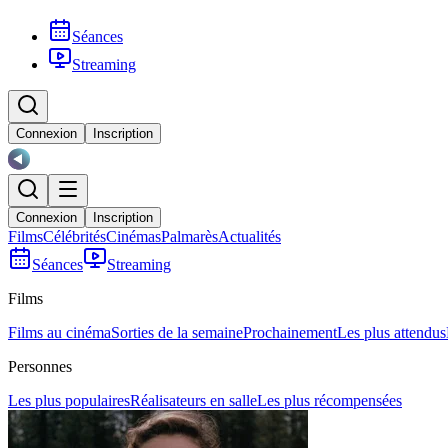
Séances
Streaming
Connexion
Inscription
Connexion
Inscription
Films
Célébrités
Cinémas
Palmarès
Actualités
Séances
Streaming
Films
Films au cinéma
Sorties de la semaine
Prochainement
Les plus attendus
Personnes
Les plus populaires
Réalisateurs en salle
Les plus récompensées