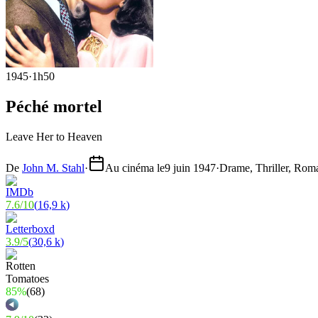
1945
·
1h50
Péché mortel
Leave Her to Heaven
De
John M. Stahl
·
Au cinéma le
9 juin 1947
·
Drame, Thriller, Rom
7.6
/
10
(
16,9 k
)
3.9
/
5
(
30,6 k
)
85%
(
68
)