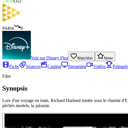
7.9
/
10
(
32
)
#
4404
6
Voir sur
Disney Plus
Watchlist
Noter
Fiche
Séances
Casting
Streaming
Vidéos
Palmarè
Film
Synopsis
Lors d'un voyage en train, Richard Harland tombe sous le charme d'Ell
péchés mortels, la jalousie.