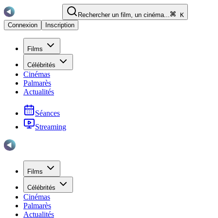
Rechercher un film, un cinéma...
K
Connexion
Inscription
Films
Célébrités
Cinémas
Palmarès
Actualités
Séances
Streaming
Films
Célébrités
Cinémas
Palmarès
Actualités