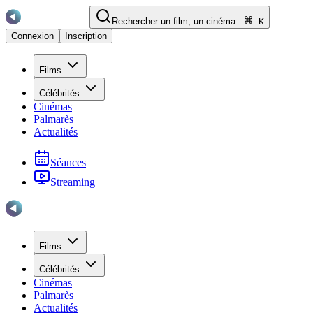
Rechercher un film, un cinéma...
K
Connexion
Inscription
Films
Célébrités
Cinémas
Palmarès
Actualités
Séances
Streaming
Films
Célébrités
Cinémas
Palmarès
Actualités