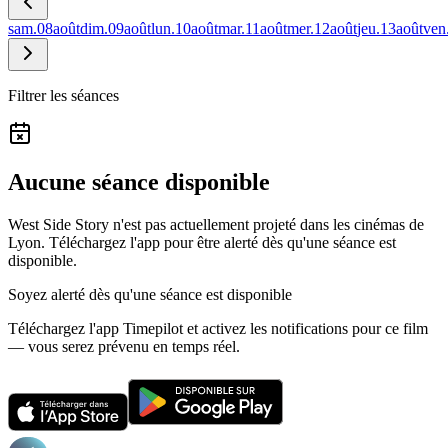
sam.
08
août
dim.
09
août
lun.
10
août
mar.
11
août
mer.
12
août
jeu.
13
août
ven
Filtrer les séances
Aucune séance disponible
West Side Story n'est pas actuellement projeté dans les cinémas de
Lyon.
Téléchargez l'app pour être alerté dès qu'une séance est
disponible.
Soyez alerté dès qu'une séance est disponible
Téléchargez l'app Timepilot et activez les notifications pour ce film
— vous serez prévenu en temps réel.