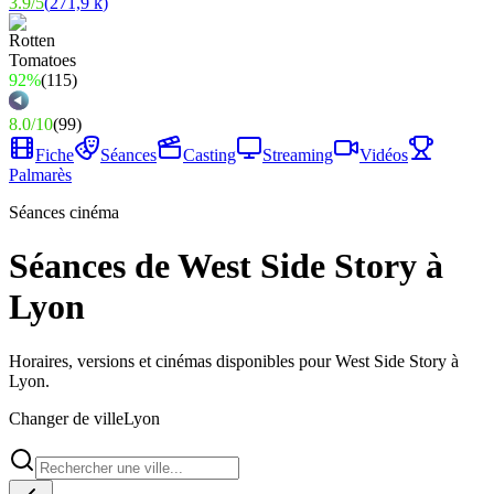
3.9
/
5
(
271,9 k
)
92%
(
115
)
8.0
/
10
(
99
)
Fiche
Séances
Casting
Streaming
Vidéos
Palmarès
Séances cinéma
Séances de West Side Story à
Lyon
Horaires, versions et cinémas disponibles pour West Side Story à
Lyon.
Changer de ville
Lyon