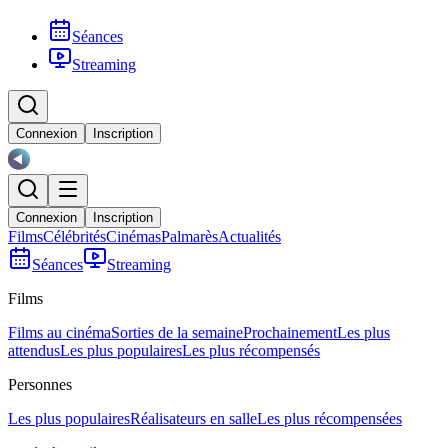
Séances
Streaming
Connexion
Inscription
Connexion
Inscription
Films
Célébrités
Cinémas
Palmarès
Actualités
Séances
Streaming
Films
Films au cinéma
Sorties de la semaine
Prochainement
Les plus
attendus
Les plus populaires
Les plus récompensés
Personnes
Les plus populaires
Réalisateurs en salle
Les plus récompensées