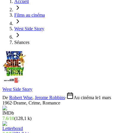
Accueil
Films au cinéma
West Side Story
Séances
West Side Story
De
Robert Wise
,
Jerome Robbins
·
Au cinéma le
1 mars
1962
·
Drame, Crime, Romance
7.6
/
10
(
128,1 k
)