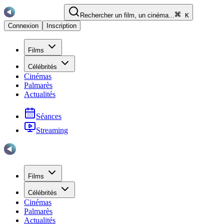
Rechercher un film, un cinéma...
K
Connexion
Inscription
Films
Célébrités
Cinémas
Palmarès
Actualités
Séances
Streaming
Films
Célébrités
Cinémas
Palmarès
Actualités