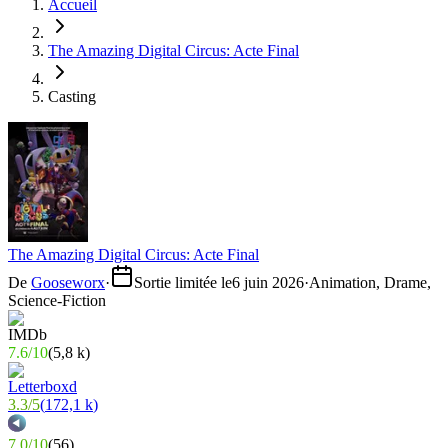
Accueil
The Amazing Digital Circus: Acte Final
Casting
The Amazing Digital Circus: Acte Final
De
Gooseworx
·
Sortie limitée le
6 juin 2026
·
Animation, Drame,
Science-Fiction
7.6
/
10
(
5,8 k
)
3.3
/
5
(
172,1 k
)
7.0
/
10
(
56
)