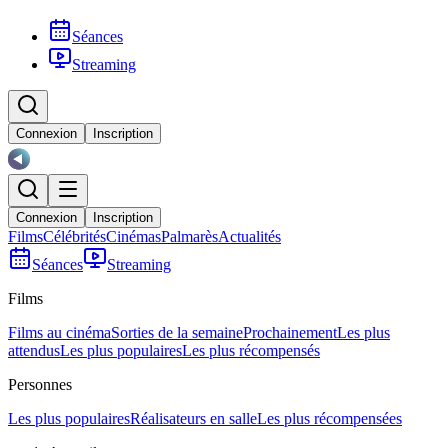
Séances
Streaming
Connexion
Inscription
Connexion
Inscription
Films
Célébrités
Cinémas
Palmarès
Actualités
Séances
Streaming
Films
Films au cinéma
Sorties de la semaine
Prochainement
Les plus
attendus
Les plus populaires
Les plus récompensés
Personnes
Les plus populaires
Réalisateurs en salle
Les plus récompensées