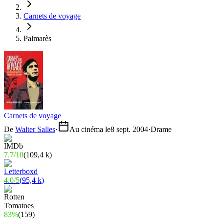
Carnets de voyage
Palmarès
Carnets de voyage
De
Walter Salles
·
Au cinéma le
8 sept. 2004
·
Drame
7.7
/
10
(
109,4 k
)
4.0
/
5
(
95,4 k
)
83%
(
159
)