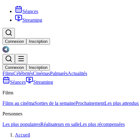
Séances
Streaming
Connexion
Inscription
Connexion
Inscription
Films
Célébrités
Cinémas
Palmarès
Actualités
Séances
Streaming
Films
Films au cinéma
Sorties de la semaine
Prochainement
Les plus attendus
Personnes
Les plus populaires
Réalisateurs en salle
Les plus récompensées
Accueil