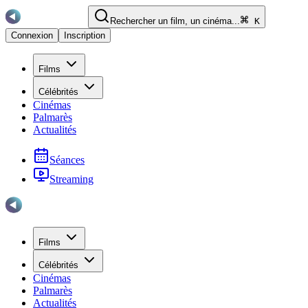
Rechercher un film, un cinéma...
K
Connexion
Inscription
Films
Célébrités
Cinémas
Palmarès
Actualités
Séances
Streaming
Films
Célébrités
Cinémas
Palmarès
Actualités