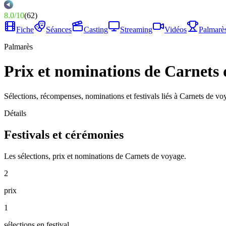
8.0
/
10
(
62
)
Fiche
Séances
Casting
Streaming
Vidéos
Palmarè
Palmarès
Prix et nominations de Carnets
Sélections, récompenses, nominations et festivals liés à Carnets de vo
Détails
Festivals et cérémonies
Les sélections, prix et nominations de Carnets de voyage.
2
prix
1
sélections en festival