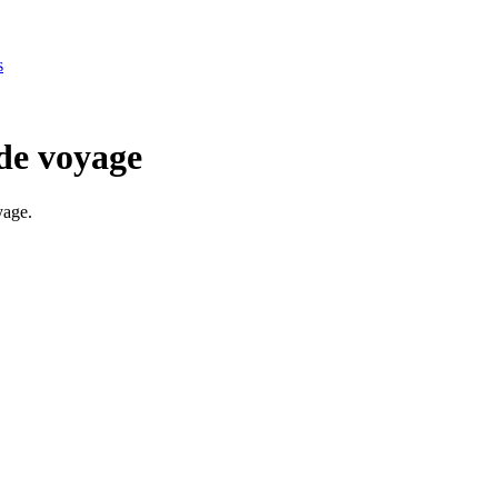
s
 de voyage
yage.