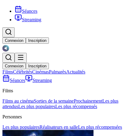
Séances
Streaming
Connexion
Inscription
Connexion
Inscription
Films
Célébrités
Cinémas
Palmarès
Actualités
Séances
Streaming
Films
Films au cinéma
Sorties de la semaine
Prochainement
Les plus
attendus
Les plus populaires
Les plus récompensés
Personnes
Les plus populaires
Réalisateurs en salle
Les plus récompensées