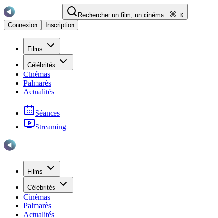
Rechercher un film, un cinéma...
K
Connexion
Inscription
Films
Célébrités
Cinémas
Palmarès
Actualités
Séances
Streaming
Films
Célébrités
Cinémas
Palmarès
Actualités