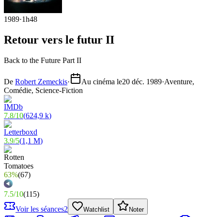
1989
·
1h48
Retour vers le futur II
Back to the Future Part II
De
Robert Zemeckis
·
Au cinéma le
20 déc. 1989
·
Aventure,
Comédie, Science-Fiction
7.8
/
10
(
624,9 k
)
3.9
/
5
(
1,1 M
)
63%
(
67
)
7.5
/
10
(
115
)
Voir les séances
2
Watchlist
Noter