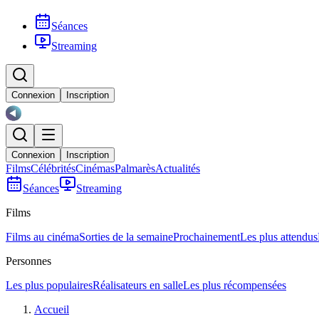
Séances
Streaming
Connexion
Inscription
Connexion
Inscription
Films
Célébrités
Cinémas
Palmarès
Actualités
Séances
Streaming
Films
Films au cinéma
Sorties de la semaine
Prochainement
Les plus attendus
Personnes
Les plus populaires
Réalisateurs en salle
Les plus récompensées
Accueil