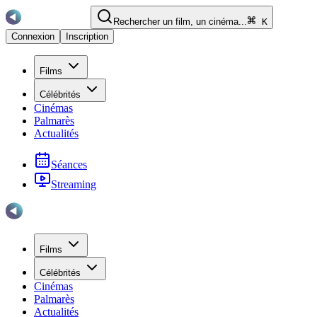
Rechercher un film, un cinéma...
K
Connexion
Inscription
Films
Célébrités
Cinémas
Palmarès
Actualités
Séances
Streaming
Films
Célébrités
Cinémas
Palmarès
Actualités