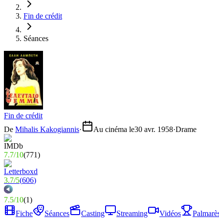
Fin de crédit
Séances
Fin de crédit
De
Mihalis Kakogiannis
·
Au cinéma le
30 avr. 1958
·
Drame
7.7
/
10
(
771
)
3.7
/
5
(
606
)
7.5
/
10
(
1
)
Fiche
Séances
Casting
Streaming
Vidéos
Palmarè