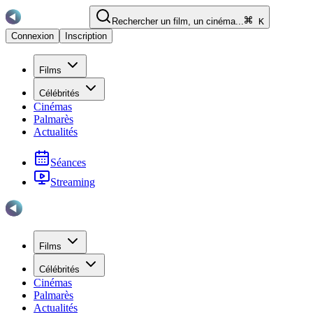
Rechercher un film, un cinéma...
K
Connexion
Inscription
Films
Célébrités
Cinémas
Palmarès
Actualités
Séances
Streaming
Films
Célébrités
Cinémas
Palmarès
Actualités