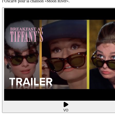
l’Oscar® pour la chanson «Moon River».
VO