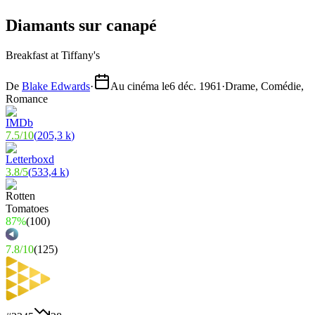
Diamants sur canapé
Breakfast at Tiffany's
De
Blake Edwards
·
Au cinéma le
6 déc. 1961
·
Drame, Comédie,
Romance
7.5
/
10
(
205,3 k
)
3.8
/
5
(
533,4 k
)
87%
(
100
)
7.8
/
10
(
125
)