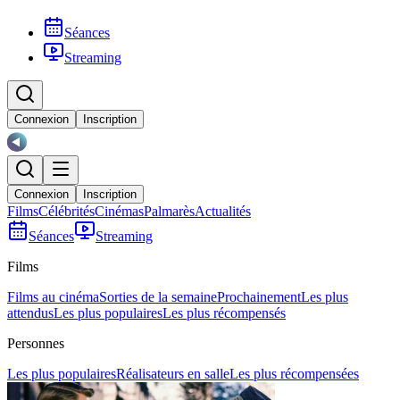
Séances
Streaming
Connexion
Inscription
Connexion
Inscription
Films
Célébrités
Cinémas
Palmarès
Actualités
Séances
Streaming
Films
Films au cinéma
Sorties de la semaine
Prochainement
Les plus
attendus
Les plus populaires
Les plus récompensés
Personnes
Les plus populaires
Réalisateurs en salle
Les plus récompensées