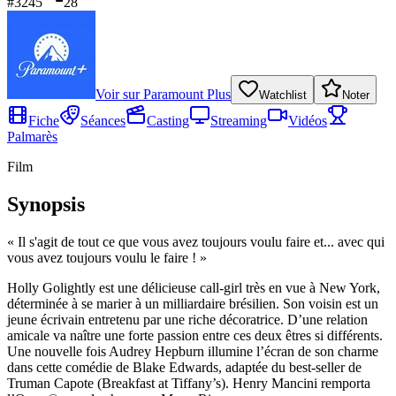
#
3245
28
Voir sur
Paramount Plus
Watchlist
Noter
Fiche
Séances
Casting
Streaming
Vidéos
Palmarès
Film
Synopsis
«
Il s'agit de tout ce que vous avez toujours voulu faire et... avec qui
vous avez toujours voulu le faire !
»
Holly Golightly est une délicieuse call-girl très en vue à New York,
déterminée à se marier à un milliardaire brésilien. Son voisin est un
jeune écrivain entretenu par une riche décoratrice. D’une relation
amicale va naître une forte passion entre ces deux êtres si différents.
Une nouvelle fois Audrey Hepburn illumine l’écran de son charme
dans cette comédie de Blake Edwards, adaptée du best-seller de
Truman Capote (Breakfast at Tiffany’s). Henry Mancini remporta