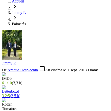
Accueil
Jimmy P.
Palmarès
Jimmy P.
De
Arnaud Desplechin
·
Au cinéma le
11 sept. 2013
·
Drame
6.1
/
10
(
3,3 k
)
3.2
/
5
(
2,5 k
)