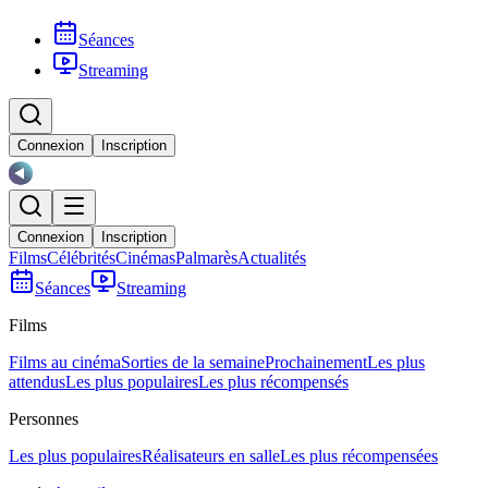
Séances
Streaming
Connexion
Inscription
Connexion
Inscription
Films
Célébrités
Cinémas
Palmarès
Actualités
Séances
Streaming
Films
Films au cinéma
Sorties de la semaine
Prochainement
Les plus
attendus
Les plus populaires
Les plus récompensés
Personnes
Les plus populaires
Réalisateurs en salle
Les plus récompensées