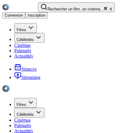
Rechercher un film, un cinéma...
K
Connexion
Inscription
Films
Célébrités
Cinémas
Palmarès
Actualités
Séances
Streaming
Films
Célébrités
Cinémas
Palmarès
Actualités